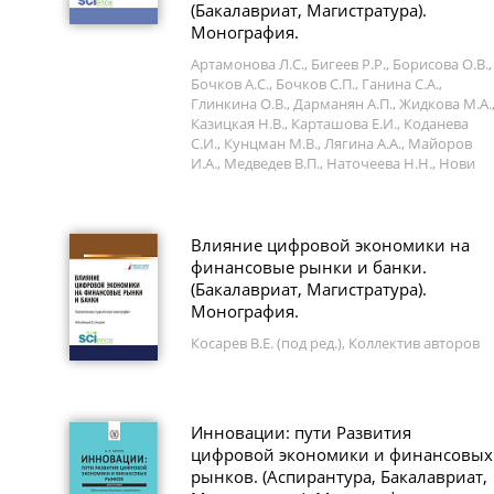
(Бакалавриат, Магистратура).
Монография.
Артамонова Л.С., Бигеев Р.Р., Борисова О.В.,
Бочков А.С., Бочков С.П., Ганина С.А.,
Глинкина О.В., Дарманян А.П., Жидкова М.А.
Казицкая Н.В., Карташова Е.И., Коданева
С.И., Кунцман М.В., Лягина А.А., Майоров
И.А., Медведев В.П., Наточеева Н.Н., Нови
Влияние цифровой экономики на
финансовые рынки и банки.
(Бакалавриат, Магистратура).
Монография.
Косарев В.Е. (под ред.), Коллектив авторов
Инновации: пути Развития
цифровой экономики и финансовых
рынков. (Аспирантура, Бакалавриат,