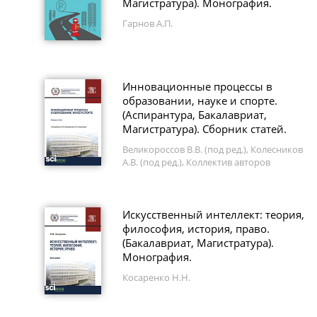
Магистратура). Монография.
Гарнов А.П.
Инновационные процессы в
образовании, науке и спорте.
(Аспирантура, Бакалавриат,
Магистратура). Сборник статей.
Великороссов В.В. (под ред.), Колесников
А.В. (под ред.), Коллектив авторов
Искусственный интеллект: теория,
философия, история, право.
(Бакалавриат, Магистратура).
Монография.
Косаренко Н.Н.