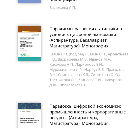
Васильева Л.П.
Парадигмы развития статистики в
условиях цифровой экономики.
(Аспирантура, Бакалавриат,
Магистратура). Монография.
Салин В.Н. (под ред.), Салин В.Н., Арсентьев
Г.О., Вахрамеева М.В., Иванов М.А.,
Киселева Н.П., Ларионова Е.И.,
Мурджикнели И.Р., Нарбут В.В., Прасолов
В.Н., Самохвалова К.В., Ситникова О.Ю.,
Третьякова О.Г., Чинаева Т.И., Шакурова
Д.Ф., Шпаковская Е.П.
Парадоксы цифровой экономики:
промышленность и корпоративные
ресурсы. (Аспирантура,
Магистратура). Монография.