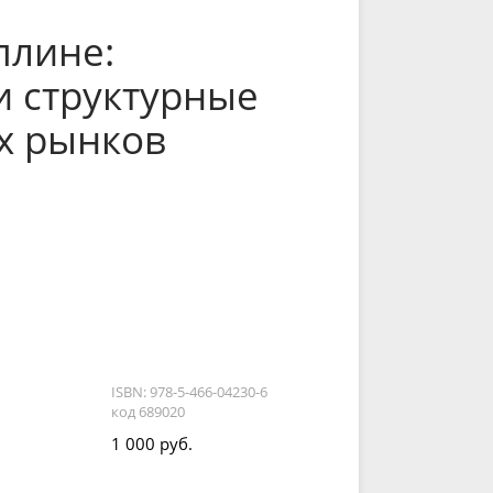
плине:
и структурные
х рынков
ISBN: 978-5-466-04230-6
код 689020
1 000 руб.