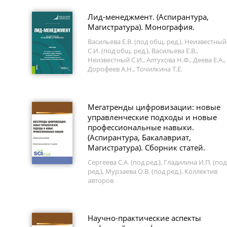
Лид-менеджмент. (Аспирантура,
Магистратура). Монография.
Васильева Е.В. (под общ. ред.), Неизвестный
С.И. (под общ. ред.), Васильева Е.В.,
Неизвестный С.И., Алтухова Н.Ф., Деева Е.А.,
Дорофеев А.Н., Точилкина Т.Е.
Мегатренды цифровизации: новые
управленческие подходы и новые
профессиональные навыки.
(Аспирантура, Бакалавриат,
Магистратура). Сборник статей.
Сергеева С.А. (под ред.), Гладилина И.П. (под
ред.), Мурзаева О.В. (под ред.), Коллектив
авторов
Научно-практические аспекты