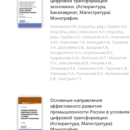
цифровой трансформации
экономики. (Аспирантура,
Бакалавриат, Магистратура).
Монография.
Анисимов А.Ю. (под общ. ред.), Трубин А.Е.
(под общ. ред.), Алексахин А.Н. (под общ.
ред.), Трубин А.Е., Алексахин А.Н., Анисимов
А.Ю., Алексеева Т.В., Батищев А.В., Гумеров
Э.А., Дорофеев О.В., Захаров А.В.,
Кондратенко Н.А., Корепанова В.С.,
Кудряшова А.Ю., Култыгин О.П., Машегов
П.Н., Мекшенева Ж.В., Нечаев А.М.,
Ожередов В.А., Семенова Е.М., Терехов С.В.,
Терехова Л.А., Токмакова Е.Н., Филимонова
Е.В., Чантурия Г.Т.
Основные направления
эффективного развития
промышленности России в условиях
цифровой трансформации.
(Аспирантура, Магистратура).
Монография.