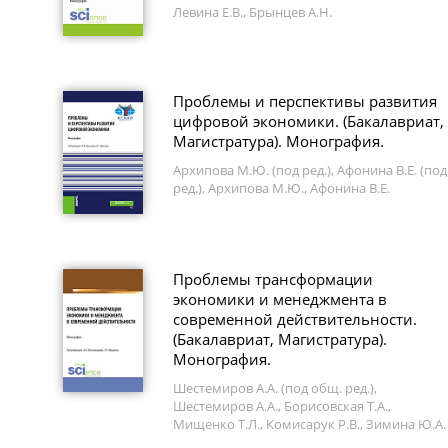
Левина Е.В., Брынцев А.Н.
Проблемы и перспективы развития
цифровой экономики. (Бакалавриат,
Магистратура). Монография.
Архипова М.Ю. (под ред.), Афонина В.Е. (под
ред.), Архипова М.Ю., Афонина В.Е.
Проблемы трансформации
экономики и менеджмента в
современной действительности.
(Бакалавриат, Магистратура).
Монография.
Шестемиров А.А. (под общ. ред.),
Шестемиров А.А., Борисовская Т.А.,
Мищенко Т.Л., Комисарук Р.В., Зимина Ю.А.