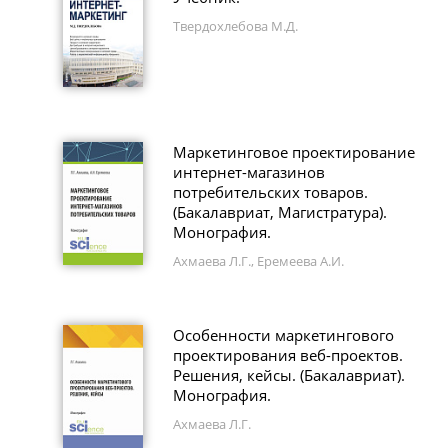
Твердохлебова М.Д.
Маркетинговое проектирование
интернет-магазинов
потребительских товаров.
(Бакалавриат, Магистратура).
Монография.
Ахмаева Л.Г., Еремеева А.И.
Особенности маркетингового
проектирования веб-проектов.
Решения, кейсы. (Бакалавриат).
Монография.
Ахмаева Л.Г.