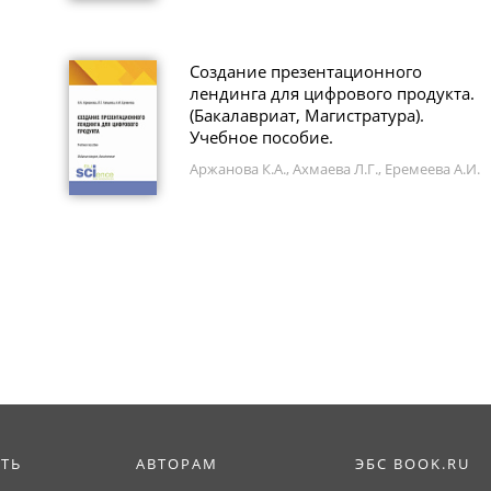
Создание презентационного
лендинга для цифрового продукта.
(Бакалавриат, Магистратура).
Учебное пособие.
Аржанова К.А., Ахмаева Л.Г., Еремеева А.И.
ИТЬ
АВТОРАМ
ЭБС BOOK.RU