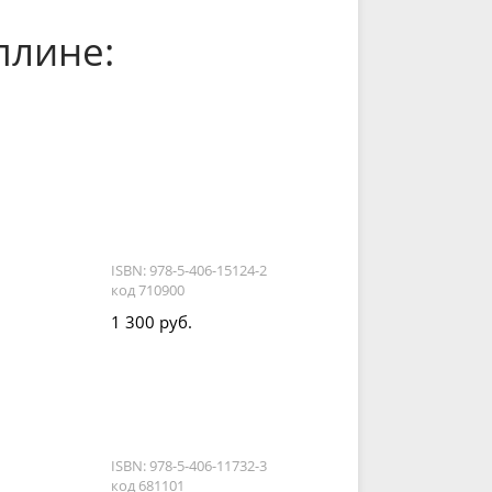
плине:
ISBN: 978-5-406-15124-2
код 710900
1 300 руб.
ISBN: 978-5-406-11732-3
код 681101