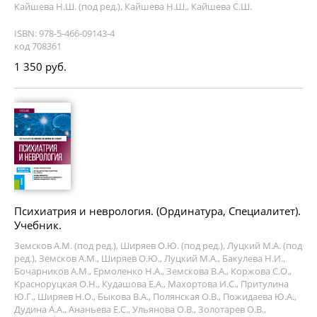
Кайшева Н.Ш. (под ред.), Кайшева Н.Ш., Кайшева С.Ш.
ISBN: 978-5-466-09143-4
код 708361
1 350 руб.
Психиатрия и неврология. (Ординатура, Специалитет).
Учебник.
Земсков А.М. (под ред.), Ширяев О.Ю. (под ред.), Луцкий М.А. (под
ред.), Земсков А.М., Ширяев О.Ю., Луцкий М.А., Бакулева Н.И.,
Бочарников А.М., Ермоленко Н.А., Земскова В.А., Коржова С.О.,
Красноруцкая О.Н., Кудашова Е.А., Махортова И.С., Притулина
Ю.Г., Ширяев Н.О., Быкова В.А., Полянская О.В., Пожидаева Ю.А.,
Дудина А.А., Ананьева Е.С., Ульянова О.В., Золотарев О.В.,