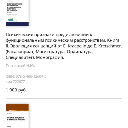
Психические признаки предиспозиции к
функциональным психическим расстройствам. Книга
II. Эволюция концепций от E. Kraepelin до E. Kretschmer.
(Бакалавриат, Магистратура, Ординатура,
Специалитет). Монография.
Пятницкий Н.Ю.
ISBN: 978-5-466-12694-5
код 722677
1 000 руб.