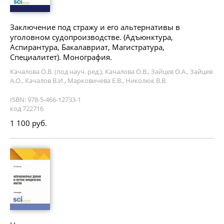
Заключение под стражу и его альтернативы в
уголовном судопроизводстве. (Адъюнктура,
Аспирантура, Бакалавриат, Магистратура,
Специалитет). Монография.
Качалова О.В. (под науч. ред.), Качалова О.В., Зайцев О.А., Зайцев
А.О., Качалов В.И., Марковичева Е.В., Николюк В.В.
ISBN: 978-5-466-12733-1
код 722716
1 100 руб.