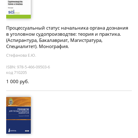
Процессуальный статус начальника органа дознания
в уголовном судопроизводтве: теория и практика.
(Аспирантура, Бакалавриат, Магистратура,
Специалитет). Монография.
Стефанова Е.Ю.
ISBN: 978-5-466-09503-6
код 710205
1 000 руб.