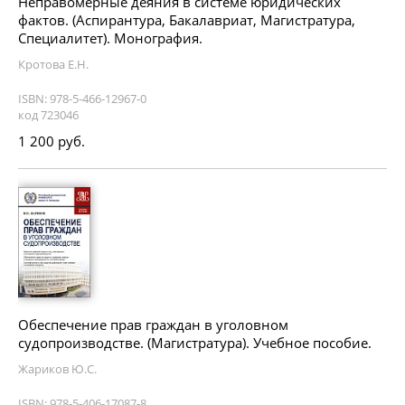
Неправомерные деяния в системе юридических
фактов. (Аспирантура, Бакалавриат, Магистратура,
Специалитет). Монография.
Кротова Е.Н.
ISBN: 978-5-466-12967-0
код 723046
1 200 руб.
Обеспечение прав граждан в уголовном
судопроизводстве. (Магистратура). Учебное пособие.
Жариков Ю.С.
ISBN: 978-5-406-17087-8