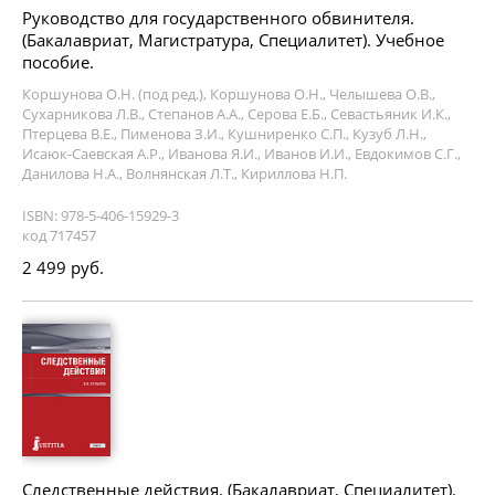
Руководство для государственного обвинителя.
(Бакалавриат, Магистратура, Специалитет). Учебное
пособие.
Коршунова О.Н. (под ред.), Коршунова О.Н., Челышева О.В.,
Сухарникова Л.В., Степанов А.А., Серова Е.Б., Севастьяник И.К.,
Птерцева В.Е., Пименова З.И., Кушниренко С.П., Кузуб Л.Н.,
Исаюк-Саевская А.Р., Иванова Я.И., Иванов И.И., Евдокимов С.Г.,
Данилова Н.А., Волнянская Л.Т., Кириллова Н.П.
ISBN: 978-5-406-15929-3
код 717457
2 499 руб.
Следственные действия. (Бакалавриат, Специалитет).