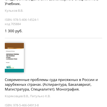
Учебник.
Кульков В.В.
ISBN: 978-5-406-14524-1
код 705884
1 300 руб.
Современные проблемы суда присяжных в России и
зарубежных странах. (Аспирантура, Бакалавриат,
Магистратура, Специалитет). Монография.
Коряковцев В.В., Питулько К.В.
ISBN: 978-5-466-04913-8