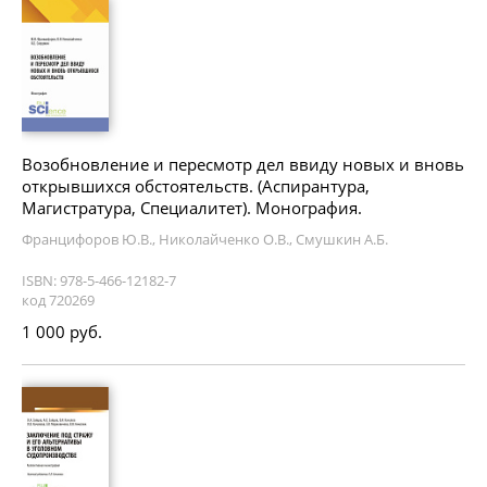
Возобновление и пересмотр дел ввиду новых и вновь
открывшихся обстоятельств. (Аспирантура,
Магистратура, Специалитет). Монография.
Францифоров Ю.В., Николайченко О.В., Смушкин А.Б.
ISBN: 978-5-466-12182-7
код 720269
1 000 руб.