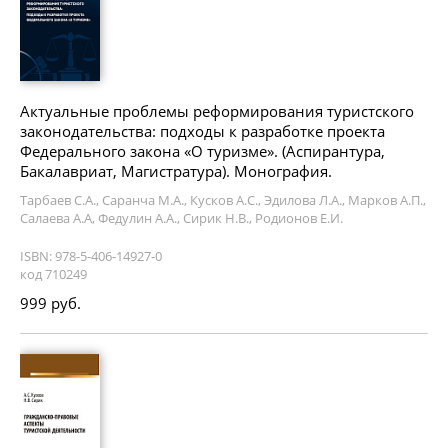
Актуальные проблемы реформирования туристского
законодательства: подходы к разработке проекта
Федерального закона «О туризме». (Аспирантура,
Бакалавриат, Магистратура). Монография.
Тарбаев С.А., Саранча М.А., Кусков А.С., Эдилова Л.А., Марков А.П.,
Салаева А.А, Федулин А.А., Сирик Н.В., Родионов Е.И.
ISBN: 978-5-406-14927-0
код 710249
999 руб.