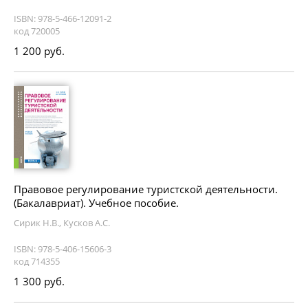
ISBN: 978-5-466-12091-2
код 720005
1 200 руб.
Правовое регулирование туристской деятельности.
(Бакалавриат). Учебное пособие.
Сирик Н.В., Кусков А.С.
ISBN: 978-5-406-15606-3
код 714355
1 300 руб.