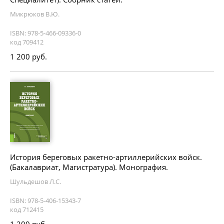
Микрюков В.Ю.
ISBN: 978-5-466-09336-0
код 709412
1 200 руб.
История береговых ракетно-артиллерийских войск.
(Бакалавриат, Магистратура). Монография.
Шульдешов Л.С.
ISBN: 978-5-406-15343-7
код 712415