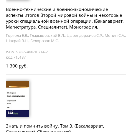
Военно-технические и военно-экономические
аспекты итогов Второй мировой войны и некоторые
уроки специальной военной операции. (Бакалавриат,
Магистратура, Специалитет). Монография.
Горгола Е.В., Гладышевский В.Л., Цырендоржиев С.Р., Монин С.А.,
Шахрай В.Н., Белорозов М.С.
ISBN: 978-5-466-10714-2
код 715187
1 300 руб.
Знать и помнить войну. Том 3. (Бакалавриат,
Специалитет). Сборник статей.