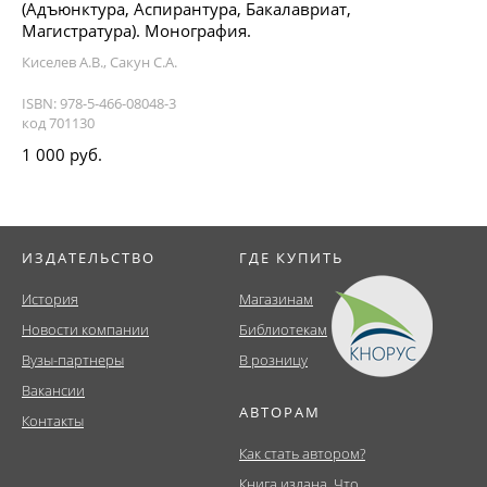
(Адъюнктура, Аспирантура, Бакалавриат,
Магистратура). Монография.
Киселев А.В., Сакун С.А.
ISBN: 978-5-466-08048-3
код 701130
1 000 руб.
ИЗДАТЕЛЬСТВО
ГДЕ КУПИТЬ
История
Магазинам
Новости компании
Библиотекам
Вузы-партнеры
В розницу
Вакансии
АВТОРАМ
Контакты
Как стать автором?
Книга издана. Что