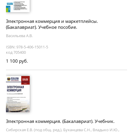
Электронная коммерция и маркетплейсы.
(Бакалавриат). Учебное пособие.
Васильева А.В.
ISBN: 978-5-406-15011-5
код 705400
1 100 руб.
Электронная коммерция. (Бакалавриат). Учебник.
Сибирская Е.В. (под общ. ред.), Буханцева С.Н., Владыко И.Ю.,