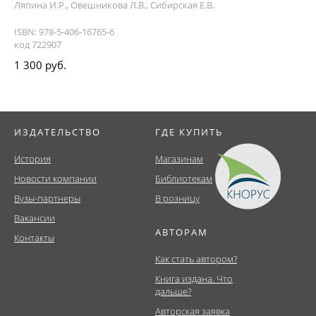
Ляпина И.Р., Овешникова Л.В., Сибирская Е.В.
ISBN: 978-5-406-16765-6
код 722907
1 300 руб.
ИЗДАТЕЛЬСТВО
ГДЕ КУПИТЬ
История
Магазинам
Новости компании
Библиотекам
Вузы-партнеры
В розницу
Вакансии
АВТОРАМ
Контакты
Как стать автором?
Книга издана. Что
дальше?
Авторская заявка