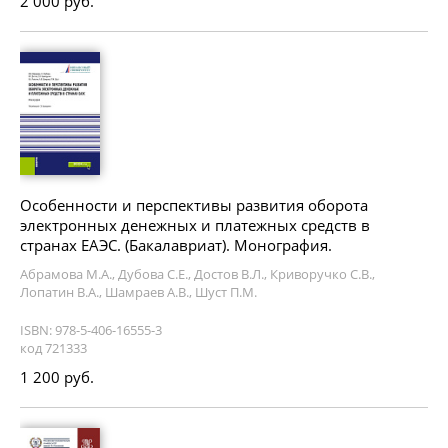
2 000 руб.
Особенности и перспективы развития оборота
электронных денежных и платежных средств в
странах ЕАЭС. (Бакалавриат). Монография.
Абрамова М.А., Дубова С.Е., Достов В.Л., Криворучко С.В.,
Лопатин В.А., Шамраев А.В., Шуст П.М.
ISBN: 978-5-406-16555-3
код 721333
1 200 руб.