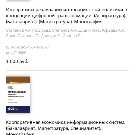
Императивы реализации инновационной политики в
концепции цифровой трансформации. (Аспирантура).
(Бакалавриат). (Магистратура). Монография
Степанов А.А. (под ред.), Степанов А.А., Дудин М.Н., Юрьева А.А.,
Януш С., Ивона П., Дариуш С., Йоанна Р.
ISBN: 978-5-466-10496-7
код 714060
1 000 руб.
Корпоративная экономика информационных систем.
(Бакалавриат, Магистратура, Специалитет).
Монография.