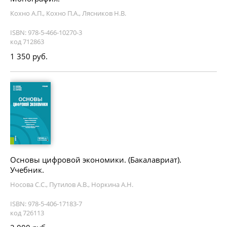
Кохно А.П., Кохно П.А., Лясников Н.В.
ISBN: 978-5-466-10270-3
код 712863
1 350 руб.
Основы цифровой экономики. (Бакалавриат).
Учебник.
Носова С.С., Путилов А.В., Норкина А.Н.
ISBN: 978-5-406-17183-7
код 726113