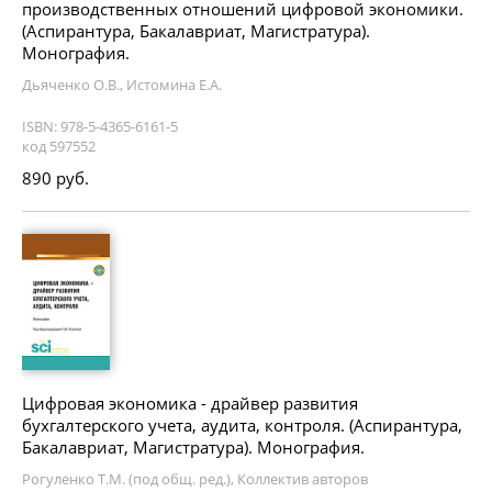
производственных отношений цифровой экономики.
(Аспирантура, Бакалавриат, Магистратура).
Монография.
Дьяченко О.В., Истомина Е.А.
ISBN: 978-5-4365-6161-5
код 597552
890 руб.
Цифровая экономика - драйвер развития
бухгалтерского учета, аудита, контроля. (Аспирантура,
Бакалавриат, Магистратура). Монография.
Рогуленко Т.М. (под общ. ред.), Коллектив авторов