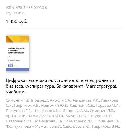
ISBN: 978-5-466-09930-0
код 711619
1 350 руб.
Цифровая экономика: устойчивость электронного
бизнеса. (Аспирантура, Бакалавриат, Магистратура).
Учебник.
Симонин П.В. (под ред.), Анохин С.А., Аетдинова Р.Р., Ульянова
С.А., Гаврилюк А.В., Надточий Ю.Б., Каширин С.В., Гордова М.А.,
Пестунова Г.Б., Ниязбекова Ш., Иришева А.М., Симонин П.В.,
Аргынгазинов А.А., Мержо М.Ш., Мауина Г.А., Петухова Е.П.,
Назаренко О.В., Майсигова Л.А., Гончаренко Л.Н., Гришина Т.В.,
Жолмуханова А.Ж., Асилов Б.У., Савельева Е.Ю., Гаврилова Э.Н.,