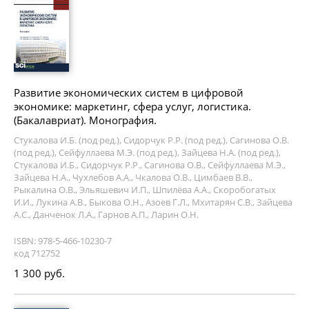
Развитие экономических систем в цифровой
экономике: маркетинг, сфера услуг, логистика.
(Бакалавриат). Монография.
Стукалова И.Б. (под ред.), Сидорчук Р.Р. (под ред.), Сагинова О.В.
(под ред.), Сейфуллаева М.Э. (под ред.), Зайцева Н.А. (под ред.),
Стукалова И.Б., Сидорчук Р.Р., Сагинова О.В., Сейфуллаева М.Э.,
Зайцева Н.А., Чухлебов А.А., Чкалова О.В., Цимбаев В.В.,
Рыкалина О.В., Эльяшевич И.П., Шпилёва А.А., Скоробогатых
И.И., Лукина А.В., Быкова О.Н., Азоев Г.Л., Мхитарян С.В., Зайцева
А.С., Данченок Л.А., Гарнов А.П., Ларин О.Н.
ISBN: 978-5-466-10230-7
код 712752
1 300 руб.