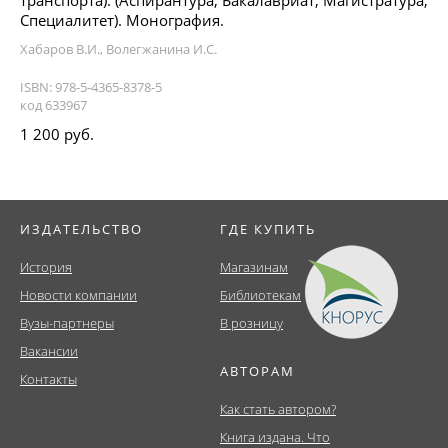
Специалитет). Монография.
Хабаров В.И., Волегжанина И.С.
ISBN: 978-5-4365-8378-5
код 633967
1 200 руб.
ИЗДАТЕЛЬСТВО
ГДЕ КУПИТЬ
История
Магазинам
Новости компании
Библиотекам
Вузы-партнеры
В розницу
Вакансии
АВТОРАМ
Контакты
Как стать автором?
Книга издана. Что