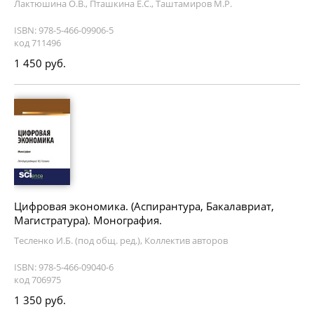
Лактюшина О.В., Пташкина Е.С., Таштамиров М.Р.
ISBN: 978-5-466-09906-5
код 711496
1 450 руб.
Цифровая экономика. (Аспирантура, Бакалавриат,
Магистратура). Монография.
Тесленко И.Б. (под общ. ред.), Коллектив авторов
ISBN: 978-5-466-09040-6
код 706975
1 350 руб.