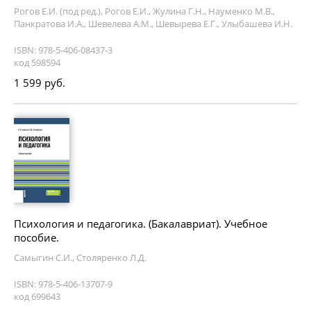
Рогов Е.И. (под ред.), Рогов Е.И., Жулина Г.Н., Науменко М.В.,
Панкратова И.А., Шевелева А.М., Шевырева Е.Г., Улыбашева И.Н.
ISBN: 978-5-406-08437-3
код 598594
1 599 руб.
Психология и педагогика. (Бакалавриат). Учебное
пособие.
Самыгин С.И., Столяренко Л.Д.
ISBN: 978-5-406-13707-9
код 699643