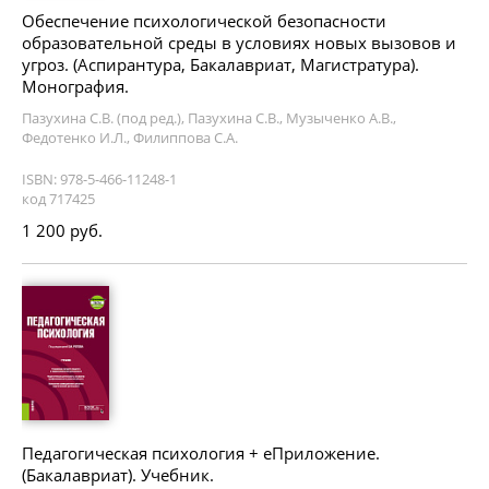
Обеспечение психологической безопасности
образовательной среды в условиях новых вызовов и
угроз. (Аспирантура, Бакалавриат, Магистратура).
Монография.
Пазухина С.В. (под ред.), Пазухина С.В., Музыченко А.В.,
Федотенко И.Л., Филиппова С.А.
ISBN: 978-5-466-11248-1
код 717425
1 200 руб.
Педагогическая психология + еПриложение.
(Бакалавриат). Учебник.