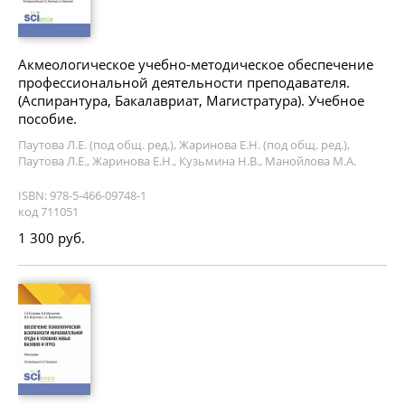
Акмеологическое учебно-методическое обеспечение
профессиональной деятельности преподавателя.
(Аспирантура, Бакалавриат, Магистратура). Учебное
пособие.
Паутова Л.Е. (под общ. ред.), Жаринова Е.Н. (под общ. ред.),
Паутова Л.Е., Жаринова Е.Н., Кузьмина Н.В., Манойлова М.А.
ISBN: 978-5-466-09748-1
код 711051
1 300 руб.