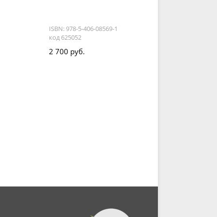
ISBN: 978-5-406-08569-1
код 625052
2 700 руб.