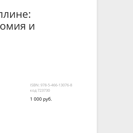
плине:
томия и
я
ISBN: 978-5-466-13076-8
код 723730
1 000 руб.