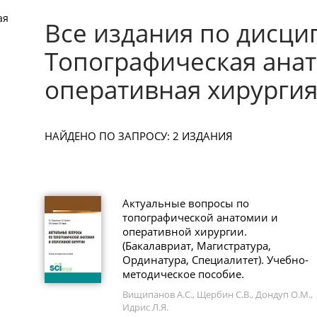
ая
Все издания по дисци
Топографическая ана
оперативная хирурги
НАЙДЕНО ПО ЗАПРОСУ: 2 ИЗДАНИЯ
Актуальные вопросы по
топографической анатомии и
оперативной хирургии.
(Бакалавриат, Магистратура,
Ординатура, Специалитет). Учебно-
методическое пособие.
Вищипанов А.С., Щербин С.В., Дондуп О.М.,
Идрис Л.Я.