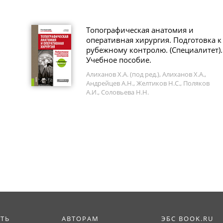
Топографическая анатомия и
оперативная хирургия. Подготовка к
рубежному контролю. (Специалитет).
Учебное пособие.
Алиханов Х.А. (под ред.), Алиханов Х.А.,
Андрейцев А.Н., Желтиков Н.С., Поляков
А.И., Соловьева Н.Н.
ИТЬ
АВТОРАМ
ЭБС BOOK.RU