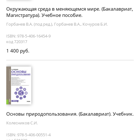
Окружающая среда в меняющемся мире. (Бакалавриат,
Магистратура). Учебное пособие.
Горбанев В.А. (под ред.), Горбанев В.А., Кочуров Б.И.
ISBN: 978-5-406-16454-9
код 720317
1 400 руб.
Основы природопользования. (Бакалавриат). Учебник.
Колесников С.И.
ISBN: 978-5-406-00551-4