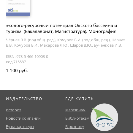
Эколого-ресурсный потенциал Окского бассейна и
туризм. (Бакалавриат, Магистратура). Монография.
Чёрная В.В. (под общ. ред.), Кочуров Б.И. (под общ. ред.), Чёрная
В.В., Кочуров Б.И., Макарова Л.Ю., Шаров В.Ю., Бученкова И.В.
ISBN: 978-5-466-10903-0
код 715587
1 100 руб.
ИЗДАТЕЛЬСТВО
ГДЕ КУПИТЬ
История
Магазинам
Новости компании
Библиотекам
Вузы-партнеры
В розницу