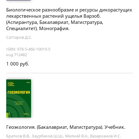
Биологическое разнообразие и ресурсы дикорастущих
лекарственных растений ущелья Варзоб.
(Аспирантура, Бакалавриат, Магистратура,
Специалитет). Монография.
Саттаров Д.С.
ISBN: 978-5-466-10010-5
код 712482
1 000 руб.
Геоэкология. (Бакалавриат, Магистратура). Учебник.
Братков В.В., Заурбеков Ш.Ш., Мелкий В.А., Вазарханов И.С.