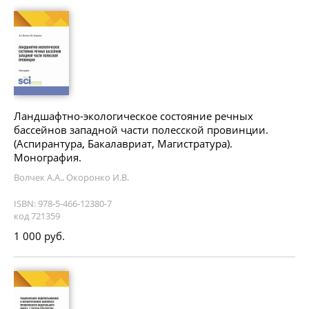
Ландшафтно-экологическое состояние речных
бассейнов западной части полесской провинции.
(Аспирантура, Бакалавриат, Магистратура).
Монография.
Волчек А.А., Окоронко И.В.
ISBN: 978-5-466-12380-7
код 721359
1 000 руб.