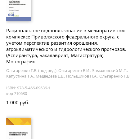
Рациональное водопользование в мелиоративном
комплексе Приволжского федерального округа, с
учетом перспектив развития орошения,
агроклиматического и гидрологического прогнозов.
(Аспирантура, Бакалавриат, Магистратура).
Монография.
Ольгаренко Г.В. (под ред.), Ольгаренко В.И., Замаховский М.П.,
Капустина Т.А., Медведева Е.В., Польщиков Н.А., Ольгаренко Г.В.
ISBN: 978-5-466-09636-1
код 710630
1 000 руб.