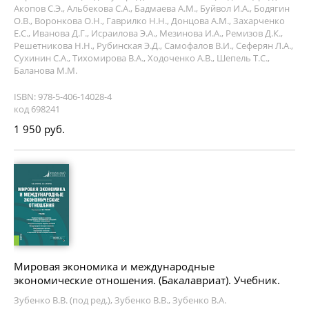
Акопов С.Э., Альбекова С.А., Бадмаева А.М., Буйвол И.А., Бодягин
О.В., Воронкова О.Н., Гаврилко Н.Н., Донцова А.М., Захарченко
Е.С., Иванова Д.Г., Исраилова Э.А., Мезинова И.А., Ремизов Д.К.,
Решетникова Н.Н., Рубинская Э.Д., Самофалов В.И., Сеферян Л.А.,
Сухинин С.А., Тихомирова В.А., Ходоченко А.В., Шепель Т.С.,
Баланова М.М.
ISBN: 978-5-406-14028-4
код 698241
1 950 руб.
Мировая экономика и международные
экономические отношения. (Бакалавриат). Учебник.
Зубенко В.В. (под ред.), Зубенко В.В., Зубенко В.А.