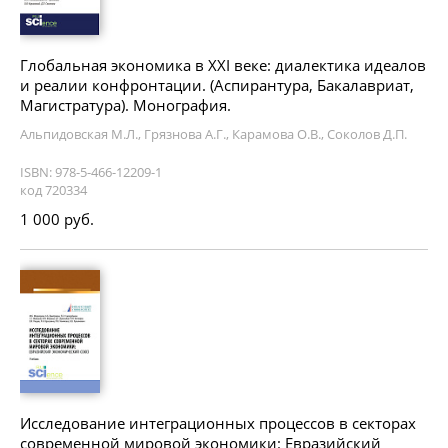
Глобальная экономика в XXI веке: диалектика идеалов
и реалии конфронтации. (Аспирантура, Бакалавриат,
Магистратура). Монография.
Альпидовская М.Л., Грязнова А.Г., Карамова О.В., Соколов Д.П.
ISBN: 978-5-466-12209-1
код 720334
1 000 руб.
Исследование интеграционных процессов в секторах
современной мировой экономики: Евразийский