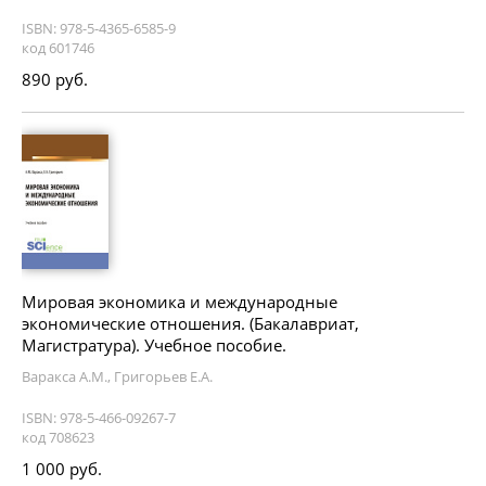
ISBN: 978-5-4365-6585-9
код 601746
890 руб.
Мировая экономика и международные
экономические отношения. (Бакалавриат,
Магистратура). Учебное пособие.
Варакса А.М., Григорьев Е.А.
ISBN: 978-5-466-09267-7
код 708623
1 000 руб.