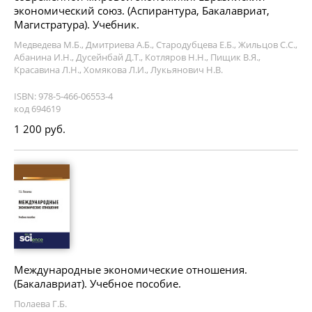
экономический союз. (Аспирантура, Бакалавриат,
Магистратура). Учебник.
Медведева М.Б., Дмитриева А.Б., Стародубцева Е.Б., Жильцов С.С.,
Абанина И.Н., Дусейнбай Д.Т., Котляров Н.Н., Пищик В.Я.,
Красавина Л.Н., Хомякова Л.И., Лукьянович Н.В.
ISBN: 978-5-466-06553-4
код 694619
1 200 руб.
Международные экономические отношения.
(Бакалавриат). Учебное пособие.
Полаева Г.Б.