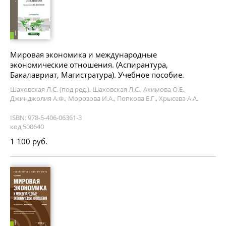
Мировая экономика и международные
экономические отношения. (Аспирантура,
Бакалавриат, Магистратура). Учебное пособие.
Шаховская Л.С. (под ред.), Шаховская Л.С., Акимова О.Е.,
Джинджолия А.Ф., Морозова И.А., Попкова Е.Г., Хрысева А.А.
ISBN: 978-5-406-06361-3
код 500640
1 100 руб.