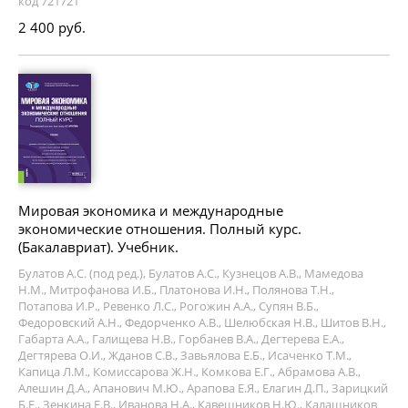
код 721721
2 400 руб.
Мировая экономика и международные
экономические отношения. Полный курс.
(Бакалавриат). Учебник.
Булатов А.С. (под ред.), Булатов А.С., Кузнецов А.В., Мамедова
Н.М., Митрофанова И.Б., Платонова И.Н., Полянова Т.Н.,
Потапова И.Р., Ревенко Л.С., Рогожин А.А., Супян В.Б.,
Федоровский А.Н., Федорченко А.В., Шелюбская Н.В., Шитов В.Н.,
Габарта А.А., Галищева Н.В., Горбанев В.А., Дегтерева Е.А.,
Дегтярева О.И., Жданов С.В., Завьялова Е.Б., Исаченко Т.М.,
Капица Л.М., Комиссарова Ж.Н., Комкова Е.Г., Абрамова А.В.,
Алешин Д.А., Апанович М.Ю., Арапова Е.Я., Елагин Д.П., Зарицкий
Б.Е., Зенкина Е.В., Иванова Н.А., Кавешников Н.Ю., Калашников