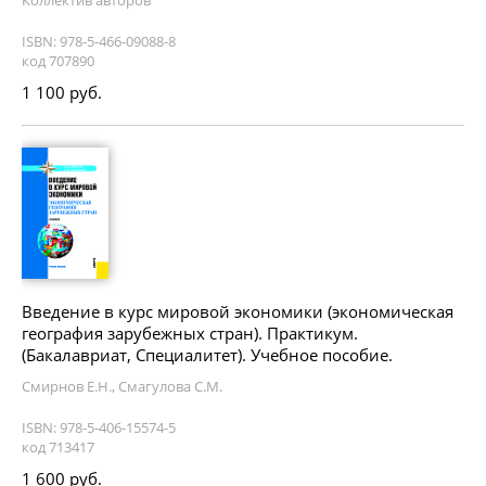
ISBN: 978-5-466-09088-8
код 707890
1 100 руб.
Введение в курс мировой экономики (экономическая
география зарубежных стран). Практикум.
(Бакалавриат, Специалитет). Учебное пособие.
Смирнов Е.Н., Смагулова С.М.
ISBN: 978-5-406-15574-5
код 713417
1 600 руб.