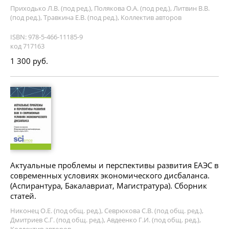
Приходько Л.В. (под ред.), Полякова О.А. (под ред.), Литвин В.В.
(под ред.), Травкина Е.В. (под ред.), Коллектив авторов
ISBN: 978-5-466-11185-9
код 717163
1 300 руб.
Актуальные проблемы и перспективы развития ЕАЭС в
современных условиях экономического дисбаланса.
(Аспирантура, Бакалавриат, Магистратура). Сборник
статей.
Никонец О.Е. (под общ. ред.), Севрюкова С.В. (под общ. ред.),
Дмитриев С.Г. (под общ. ред.), Авдеенко Г.И. (под общ. ред.),
Коллектив авторов