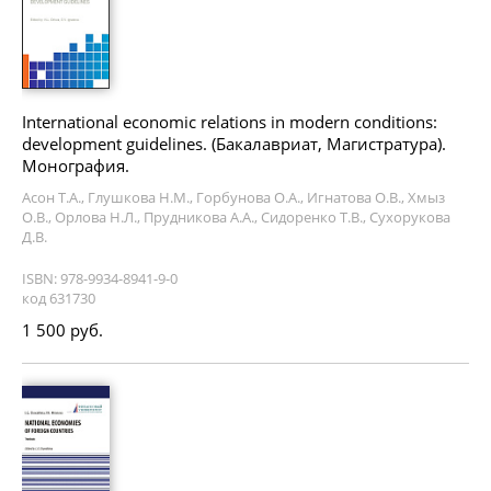
International economic relations in modern conditions:
development guidelines. (Бакалавриат, Магистратура).
Монография.
Асон Т.А., Глушкова Н.М., Горбунова О.А., Игнатова О.В., Хмыз
О.В., Орлова Н.Л., Прудникова А.А., Сидоренко Т.В., Сухорукова
Д.В.
ISBN: 978-9934-8941-9-0
код 631730
1 500 руб.