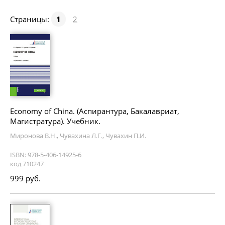
Страницы:
1
2
Economy of China. (Аспирантура, Бакалавриат,
Магистратура). Учебник.
Миронова В.Н., Чувахина Л.Г., Чувахин П.И.
ISBN: 978-5-406-14925-6
код 710247
999 руб.