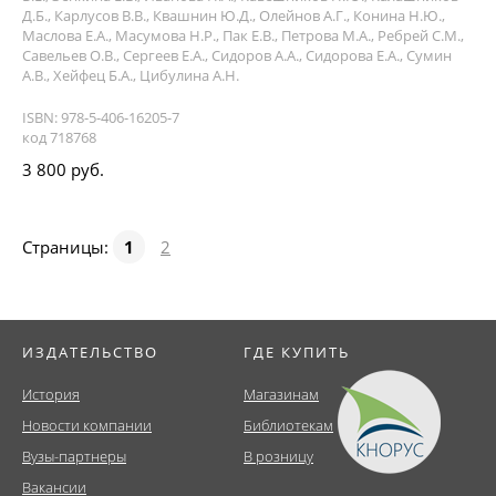
Д.Б., Карлусов В.В., Квашнин Ю.Д., Олейнов А.Г., Конина Н.Ю.,
Маслова Е.А., Масумова Н.Р., Пак Е.В., Петрова М.А., Ребрей С.М.,
Савельев О.В., Сергеев Е.А., Сидоров А.А., Сидорова Е.А., Сумин
А.В., Хейфец Б.А., Цибулина А.Н.
ISBN: 978-5-406-16205-7
код 718768
3 800 руб.
Страницы:
1
2
ИЗДАТЕЛЬСТВО
ГДЕ КУПИТЬ
История
Магазинам
Новости компании
Библиотекам
Вузы-партнеры
В розницу
Вакансии