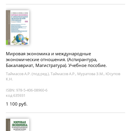
Мировая экономика и международные
экономические отношения. (Аспирантура,
Бакалавриат, Магистратура). Учебное пособие.
Таймасов А.Р. (под ред.), Таймасов А.Р., Муратова З.М., Юсупов
К.Н.
ISBN: 978-5-406-08960-6
код 635931
1 100 руб.