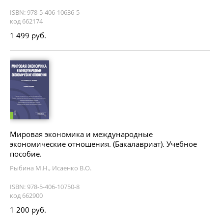
ISBN: 978-5-406-10636-5
код 662174
1 499 руб.
Мировая экономика и международные
экономические отношения. (Бакалавриат). Учебное
пособие.
Рыбина М.Н., Исаенко В.О.
ISBN: 978-5-406-10750-8
код 662900
1 200 руб.