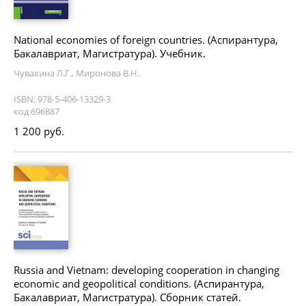
National economies of foreign countries. (Аспирантура,
Бакалавриат, Магистратура). Учебник.
Чувахина Л.Г., Миронова В.Н.
ISBN: 978-5-406-13329-3
код 696887
1 200 руб.
Russia and Vietnam: developing cooperation in changing
economic and geopolitical conditions. (Аспирантура,
Бакалавриат, Магистратура). Сборник статей.