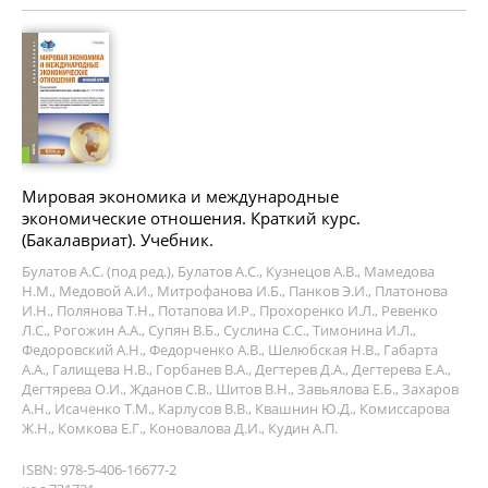
Мировая экономика и международные
экономические отношения. Краткий курс.
(Бакалавриат). Учебник.
Булатов А.С. (под ред.), Булатов А.С., Кузнецов А.В., Мамедова
Н.М., Медовой А.И., Митрофанова И.Б., Панков Э.И., Платонова
И.Н., Полянова Т.Н., Потапова И.Р., Прохоренко И.Л., Ревенко
Л.С., Рогожин А.А., Супян В.Б., Суслина С.С., Тимонина И.Л.,
Федоровский А.Н., Федорченко А.В., Шелюбская Н.В., Габарта
А.А., Галищева Н.В., Горбанев В.А., Дегтерев Д.А., Дегтерева Е.А.,
Дегтярева О.И., Жданов С.В., Шитов В.Н., Завьялова Е.Б., Захаров
А.Н., Исаченко Т.М., Карлусов В.В., Квашнин Ю.Д., Комиссарова
Ж.Н., Комкова Е.Г., Коновалова Д.И., Кудин А.П.
ISBN: 978-5-406-16677-2