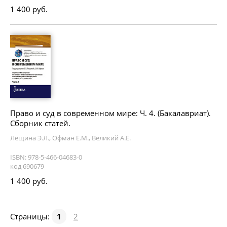
1 400 руб.
Право и суд в современном мире: Ч. 4. (Бакалавриат).
Сборник статей.
Лещина Э.Л., Офман Е.М., Великий А.Е.
ISBN: 978-5-466-04683-0
код 690679
1 400 руб.
Страницы:
1
2