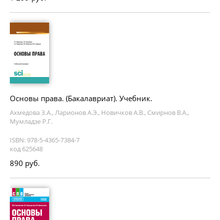
Основы права. (Бакалавриат). Учебник.
Ахмедова З.А., Ларионов А.Э., Новичков А.В., Смирнов В.А.,
Мумладзе Р.Г.
ISBN: 978-5-4365-7384-7
код 625648
890 руб.