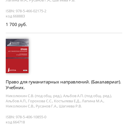
Лапина М.А., Русанов Г.А., Шагиева Р.В.
ISBN: 978-5-466-02175-2
код 668883
1 700 руб.
Право для гуманитарных направлений. (Бакалавриат).
Учебник.
Николюкин С.В. (под общ. ред.), Альбов А.П. (под общ. ред.),
Альбов А.П., Горохова С.С., Костылева Е.Д., Лапина М.А.,
Николюкин С.В., Русанов Г.А., Шагиева Р.В.
ISBN: 978-5-406-10855-0
код 664718