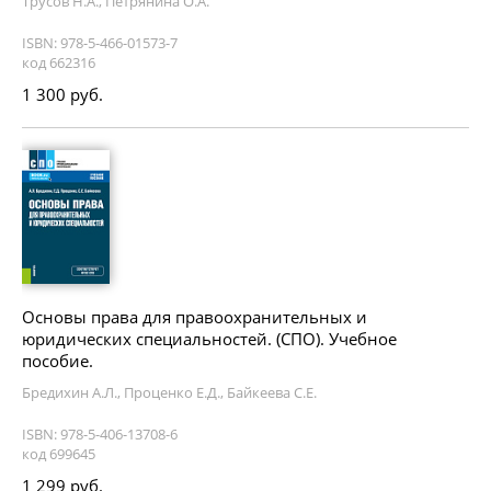
Трусов Н.А., Петрянина О.А.
ISBN: 978-5-466-01573-7
код 662316
1 300 руб.
Основы права для правоохранительных и
юридических специальностей. (СПО). Учебное
пособие.
Бредихин А.Л., Проценко Е.Д., Байкеева С.Е.
ISBN: 978-5-406-13708-6
код 699645
1 299 руб.