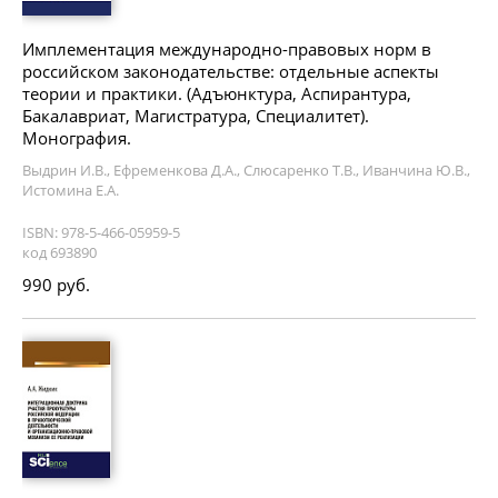
Имплементация международно-правовых норм в
российском законодательстве: отдельные аспекты
теории и практики. (Адъюнктура, Аспирантура,
Бакалавриат, Магистратура, Специалитет).
Монография.
Выдрин И.В., Ефременкова Д.А., Слюсаренко Т.В., Иванчина Ю.В.,
Истомина Е.А.
ISBN: 978-5-466-05959-5
код 693890
990 руб.