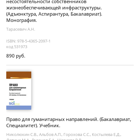
несостоятельности собственников
жизнеобеспечивающей инфраструктуры.
(Адъюнктура, Аспирантура, Бакалавриат).
Монография.
Тарасевич А.Н.
ISBN: 978-5-4365-2097-1
код 531973
890 руб.
Право для гуманитарных направлений. (Бакалавриат,
Специалитет). Учебник.
Николюкин С.В., Альбов А.П., Горохова С.С., Костылева Е.Д.,