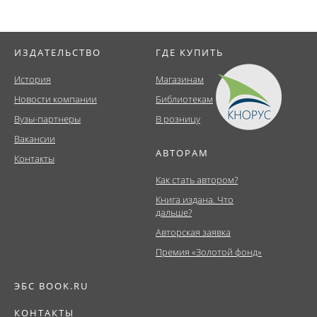
ИЗДАТЕЛЬСТВО
ГДЕ КУПИТЬ
История
Магазинам
Новости компании
Библиотекам
Вузы-партнеры
В розницу
Вакансии
АВТОРАМ
Контакты
Как стать автором?
Книга издана. Что
дальше?
Авторская заявка
Премия «Золотой фонд»
ЭБС BOOK.RU
КОНТАКТЫ