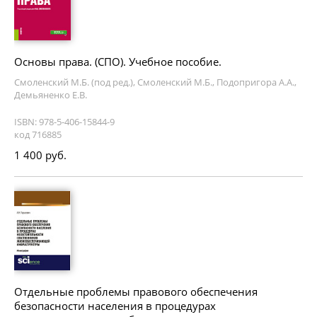
Основы права. (СПО). Учебное пособие.
Смоленский М.Б. (под ред.), Смоленский М.Б., Подопригора А.А.,
Демьяненко Е.В.
ISBN: 978-5-406-15844-9
код 716885
1 400 руб.
Отдельные проблемы правового обеспечения
безопасности населения в процедурах