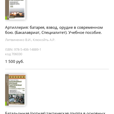
Артиллерия: батарея, взвод, орудие в современном
бою. (Бакалавриат, Специалитет). Учебное пособие.
Литвиненко В.И., Клюкойть А.Р.
ISBN: 978-5-406-14889-1
код 706030
1 500 руб.
Батальонная (ротная) тактическая группа в основных