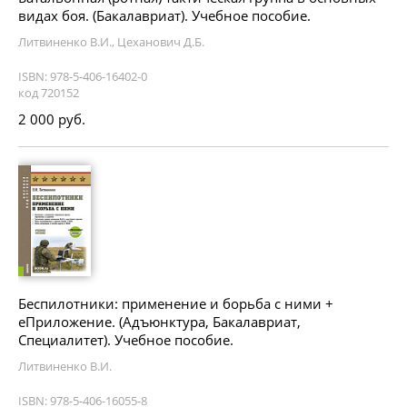
видах боя. (Бакалавриат). Учебное пособие.
Литвиненко В.И., Цеханович Д.Б.
ISBN: 978-5-406-16402-0
код 720152
2 000 руб.
Беспилотники: применение и борьба с ними +
еПриложение. (Адъюнктура, Бакалавриат,
Специалитет). Учебное пособие.
Литвиненко В.И.
ISBN: 978-5-406-16055-8