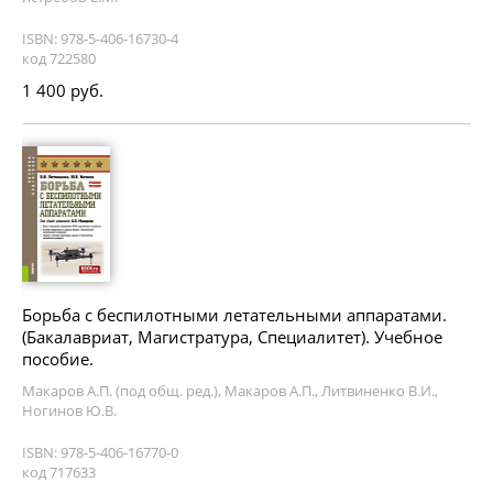
ISBN: 978-5-406-16730-4
код 722580
1 400 руб.
Борьба с беспилотными летательными аппаратами.
(Бакалавриат, Магистратура, Специалитет). Учебное
пособие.
Макаров А.П. (под общ. ред.), Макаров А.П., Литвиненко В.И.,
Ногинов Ю.В.
ISBN: 978-5-406-16770-0
код 717633