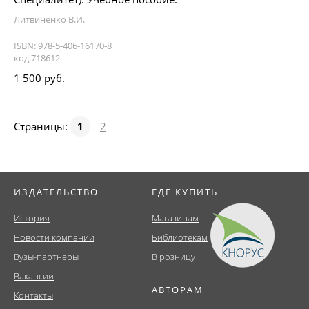
Литвиненко В.И.
ISBN: 978-5-406-16170-8
код 718612
1 500 руб.
Страницы:
1
2
ИЗДАТЕЛЬСТВО
ГДЕ КУПИТЬ
История
Магазинам
Новости компании
Библиотекам
Вузы-партнеры
В розницу
Вакансии
АВТОРАМ
Контакты