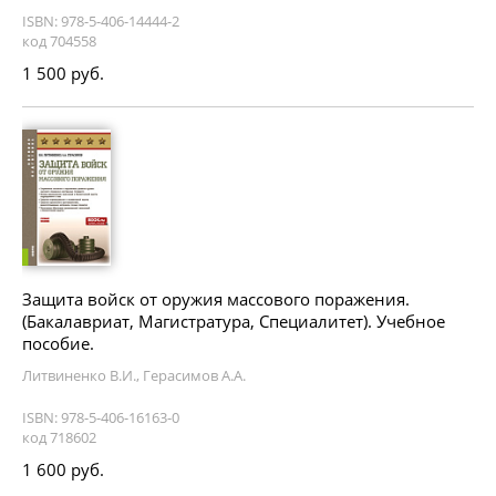
ISBN: 978-5-406-14444-2
код 704558
1 500 руб.
Защита войск от оружия массового поражения.
(Бакалавриат, Магистратура, Специалитет). Учебное
пособие.
Литвиненко В.И., Герасимов А.А.
ISBN: 978-5-406-16163-0
код 718602
1 600 руб.