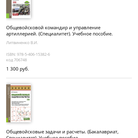
Общевойсковой командир и управление
артиллерией. (Специалитет). Учебное пособие.
Литвиненко В.И.
ISBN: 978-5-406-15382-6
код 706748
1 300 руб.
Общевойсковые задачи и расчеты. (Бакалавриат,
Специалитет). Учебное пособие.