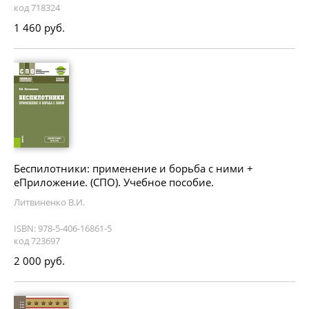
код 718324
1 460 руб.
Беспилотники: применение и борьба с ними +
еПриложение. (СПО). Учебное пособие.
Литвиненко В.И.
ISBN: 978-5-406-16861-5
код 723697
2 000 руб.