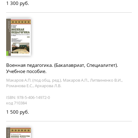
1 300 руб.
Военная педагогика. (Бакалавриат, Специалитет).
Учебное пособие.
Макаров А.П. (под общ. ред.), Макаров А.П., Литвиненко В.И.,
Романова Е.С., Архарова Л.В.
ISBN: 978-5-406-14972-0
код 710384
1 500 руб.