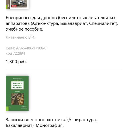
Боеприпасы для дронов (беспилотных летательных
аппаратов). (Адъюнктура, Бакалавриат, Специалитет).
Учебное пособие.
Литвиненко В.И.
ISBN: 978-5-406-17108-0
код 722894
1 300 руб.
Записки военного охотника. (Аспирантура,
Бакалавриат). Монография.