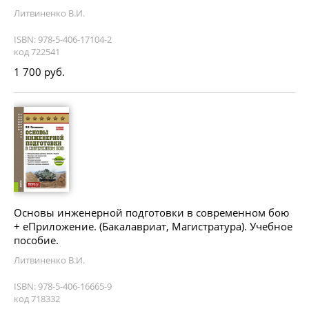
Литвиненко В.И.
ISBN: 978-5-406-17104-2
код 722541
1 700 руб.
Основы инженерной подготовки в современном бою
+ еПриложение. (Бакалавриат, Магистратура). Учебное
пособие.
Литвиненко В.И.
ISBN: 978-5-406-16665-9
код 718332