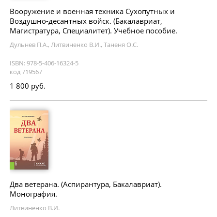
Вооружение и военная техника Сухопутных и
Воздушно-десантных войск. (Бакалавриат,
Магистратура, Специалитет). Учебное пособие.
Дульнев П.А., Литвиненко В.И., Таненя О.С.
ISBN: 978-5-406-16324-5
код 719567
1 800 руб.
Два ветерана. (Аспирантура, Бакалавриат).
Монография.
Литвиненко В.И.