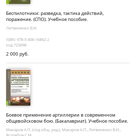
Беспилотники: разведка, тактика действий,
поражение. (СПО). Учебное пособие.
Литвиненко В.И.
ISBN: 978-5-406-16862-2
код 723698
2 000 руб.
Боевое применение артиллерии в современном
общевойсковом бою. (Бакалавриат). Учебное пособие.
Макаров А.П. (под общ. ред.), Макаров А.П., Литвиненко В.И.,
Ястребов С.М.