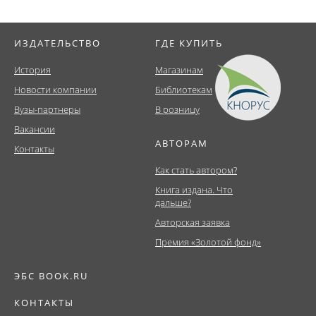
ИЗДАТЕЛЬСТВО
ГДЕ КУПИТЬ
История
Магазинам
Новости компании
Библиотекам
Вузы-партнеры
В розницу
Вакансии
АВТОРАМ
Контакты
Как стать автором?
Книга издана. Что
дальше?
Авторская заявка
Премия «Золотой фонд»
ЭБС BOOK.RU
КОНТАКТЫ