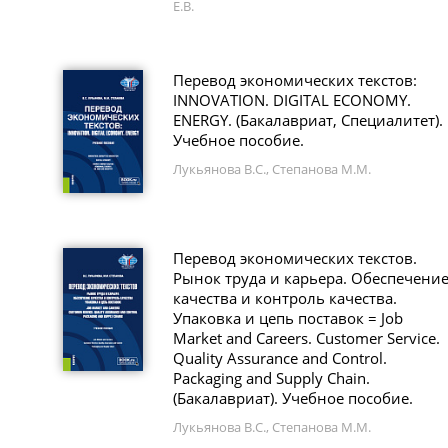
Е.В.
Перевод экономических текстов:
INNOVATION. DIGITAL ECONOMY.
ENERGY. (Бакалавриат, Специалитет).
Учебное пособие.
Лукьянова В.С., Степанова М.М.
Перевод экономических текстов.
Рынок труда и карьера. Обеспечени
качества и контроль качества.
Упаковка и цепь поставок = Job
Market and Careers. Customer Service.
Quality Assurance and Control.
Packaging and Supply Chain.
(Бакалавриат). Учебное пособие.
Лукьянова В.С., Степанова М.М.