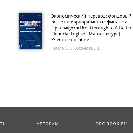
Экономический перевод: фондовый
рынок и корпоративные финансы.
Практикум = Breakthrough to A Better
Financial English. (Магистратура).
Учебное пособие.
Гетало О.Ю., Аксенова Е.В.
ИТЬ
АВТОРАМ
ЭБС BOOK.RU