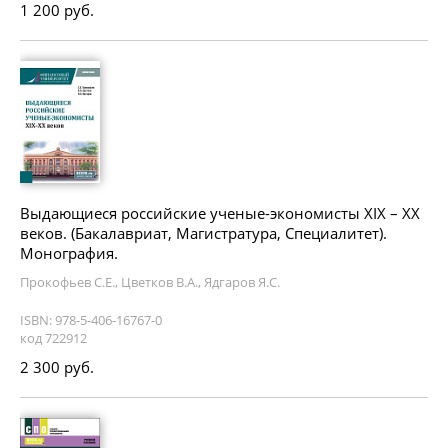
1 200 руб.
Выдающиеся российские ученые-экономисты XIX – XX
веков. (Бакалавриат, Магистратура, Специалитет).
Монография.
Прокофьев С.Е., Цветков В.А., Ядгаров Я.С.
ISBN: 978-5-406-16767-0
код 722912
2 300 руб.