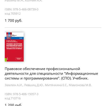
Рыбина М.Н., Колчин А.А.
ISBN: 978-5-466-08739-0
код 705912
1 700 руб.
Правовое обеспечение профессиональной
деятельности для специальности "Информационные
системы и программирование". (СПО). Учебник.
Землин А.И., Левшиц Д.Ю., Митячкина Е.С., Мамонова М.В.
ISBN: 978-5-406-15057-3
код 710716
1 200 руб.