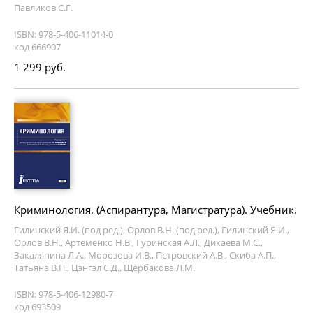
Павликов С.Г.
ISBN: 978-5-406-11014-0
код 666907
1 299 руб.
Криминология. (Аспирантура, Магистратура). Учебник.
Гилинский Я.И. (под ред.), Орлов В.Н. (под ред.), Гилинский Я.И.,
Орлов В.Н., Артеменко Н.В., Гуринская А.Л., Дикаева М.С.,
Закаляпина Л.А., Морозова И.В., Петровский А.В., Скиба А.П.,
Татьяна В.П., Цэнгэл С.Д., Щербакова Л.М.
ISBN: 978-5-406-12980-7
код 693509