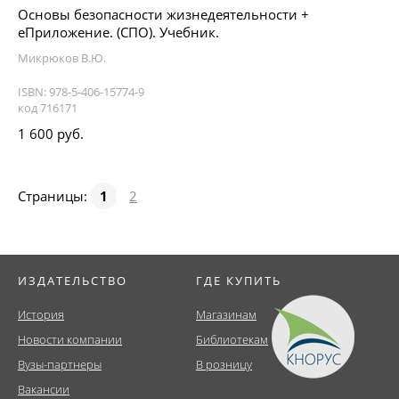
Основы безопасности жизнедеятельности +
еПриложение. (СПО). Учебник.
Микрюков В.Ю.
ISBN: 978-5-406-15774-9
код 716171
1 600 руб.
Страницы:
1
2
ИЗДАТЕЛЬСТВО
ГДЕ КУПИТЬ
История
Магазинам
Новости компании
Библиотекам
Вузы-партнеры
В розницу
Вакансии