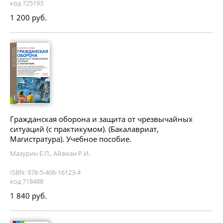
код 725193
1 200 руб.
Гражданская оборона и защита от чрезвычайных
ситуаций (с практикумом). (Бакалавриат,
Магистратура). Учебное пособие.
Мазурин Е.П., Айзман Р.И.
ISBN: 978-5-406-16123-4
код 718488
1 840 руб.