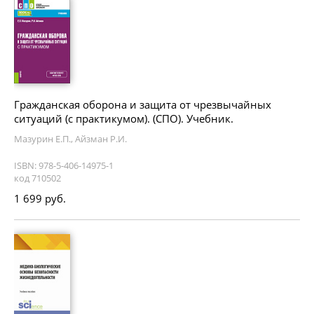
Гражданская оборона и защита от чрезвычайных
ситуаций (с практикумом). (СПО). Учебник.
Мазурин Е.П., Айзман Р.И.
ISBN: 978-5-406-14975-1
код 710502
1 699 руб.