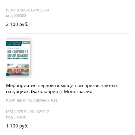
ISBN: 978-5-406-10505-4
код 653588
2 100 руб.
Мероприятия первой помощи при чрезвычайных
ситуациях. (Бакалавриат). Монография.
Крупчак М.М., Овсяник А.И.
ISBN: 978-5-406-14890-7
код 705838
1 100 руб.