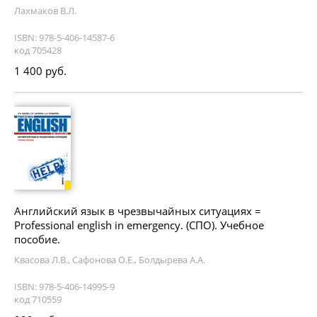
Лахмаков В.Л.
ISBN: 978-5-406-14587-6
код 705428
1 400 руб.
Английский язык в чрезвычайных ситуациях =
Professional english in emergency. (СПО). Учебное
пособие.
Квасова Л.В., Сафонова О.Е., Болдырева А.А.
ISBN: 978-5-406-14995-9
код 710559