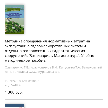
Методика определения нормативных затрат на
эксплуатацию гидромелиоративных систем и
отдельно расположенных гидротехнических
сооружений. (Бакалавриат, Магистратура). Учебно-
методическое пособие.
Ольгаренко Г.В., Краснощеков В.Н., Капустина Т.А., Замаховский
М.П., Гришаева О.Ю., Муравлёва В.В.
ISBN: 978-5-466-06586-2
код 694856
1 300 руб.