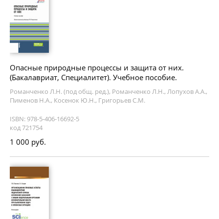
Опасные природные процессы и защита от них.
(Бакалавриат, Специалитет). Учебное пособие.
Романченко Л.Н. (под общ. ред.), Романченко Л.Н., Лопухов А.А.,
Пименов Н.А., Косенок Ю.Н., Григорьев С.М.
ISBN: 978-5-406-16692-5
код 721754
1 000 руб.