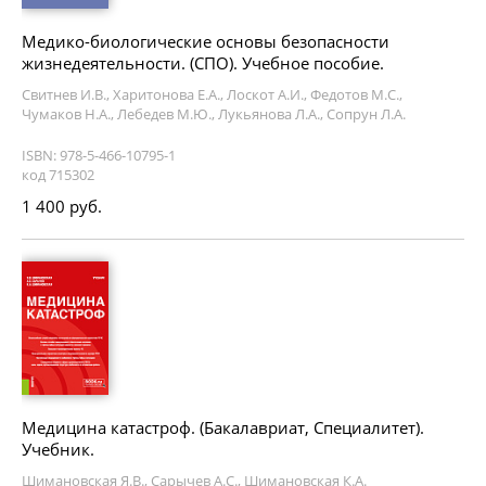
Медико-биологические основы безопасности
жизнедеятельности. (СПО). Учебное пособие.
Свитнев И.В., Харитонова Е.А., Лоскот А.И., Федотов М.С.,
Чумаков Н.А., Лебедев М.Ю., Лукьянова Л.А., Сопрун Л.А.
ISBN: 978-5-466-10795-1
код 715302
1 400 руб.
Медицина катастроф. (Бакалавриат, Специалитет).
Учебник.
Шимановская Я.В., Сарычев А.С., Шимановская К.А.