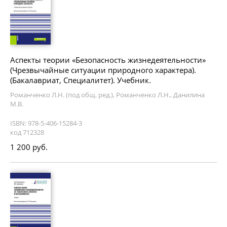
Аспекты теории «Безопасность жизнедеятельности»
(Чрезвычайные ситуации природного характера).
(Бакалавриат, Специалитет). Учебник.
Романченко Л.Н. (под общ. ред.), Романченко Л.Н., Данилина
М.В.
ISBN: 978-5-406-15284-3
код 712328
1 200 руб.