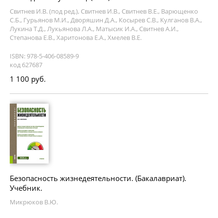
Свитнев И.В. (под ред.), Свитнев И.В., Свитнев В.Е., Варющенко
С.Б., Гурьянов М.И., Дворяшин Д.А., Косырев С.В., Кулганов В.А.,
Лукина Т.Д., Лукьянова Л.А., Матысик И.А., Свитнев А.И.,
Степанова Е.В., Харитонова Е.А., Хмелев В.Е.
ISBN: 978-5-406-08589-9
код 627687
1 100 руб.
Безопасность жизнедеятельности. (Бакалавриат).
Учебник.
Микрюков В.Ю.