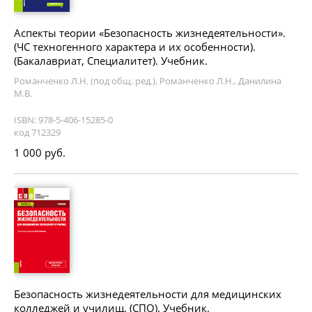
Аспекты теории «Безопасность жизнедеятельности».
(ЧС техногенного характера и их особенности).
(Бакалавриат, Специалитет). Учебник.
Романченко Л.Н. (под общ. ред.), Романченко Л.Н., Данилина
М.В.
ISBN: 978-5-406-15285-0
код 712329
1 000 руб.
Безопасность жизнедеятельности для медицинских
колледжей и училищ. (СПО). Учебник.