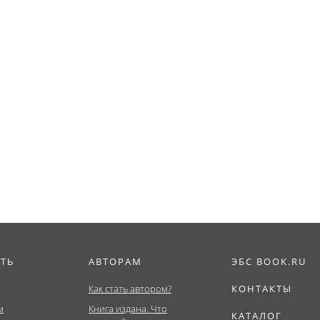
ИТЬ
АВТОРАМ
ЭБС BOOK.RU
Как стать автором?
КОНТАКТЫ
м
Книга издана. Что
КАТАЛОГ