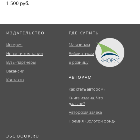
1 500 руб.
ИЗДАТЕЛЬСТВО
ГДЕ КУПИТЬ
История
Магазинам
Новости компании
Библиотекам
Вузы-партнеры
В розницу
Вакансии
АВТОРАМ
Контакты
Как стать автором?
Книга издана. Что
дальше?
Авторская заявка
Премия «Золотой фонд»
ЭБС BOOK.RU