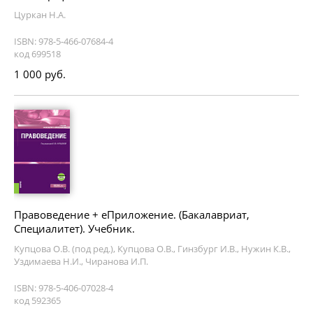
Цуркан Н.А.
ISBN: 978-5-466-07684-4
код 699518
1 000 руб.
Правоведение + еПриложение. (Бакалавриат,
Специалитет). Учебник.
Купцова О.В. (под ред.), Купцова О.В., Гинзбург И.В., Нужин К.В.,
Уздимаева Н.И., Чиранова И.П.
ISBN: 978-5-406-07028-4
код 592365