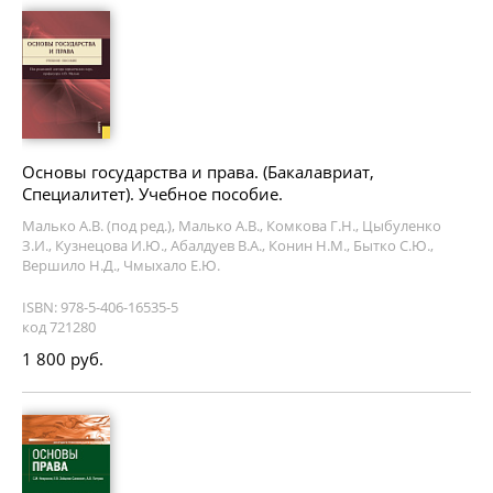
Основы государства и права. (Бакалавриат,
Специалитет). Учебное пособие.
Малько А.В. (под ред.), Малько А.В., Комкова Г.Н., Цыбуленко
З.И., Кузнецова И.Ю., Абалдуев В.А., Конин Н.М., Бытко С.Ю.,
Вершило Н.Д., Чмыхало Е.Ю.
ISBN: 978-5-406-16535-5
код 721280
1 800 руб.