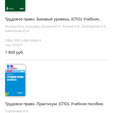
Трудовое право. Базовый уровень. (СПО). Учебник.
Кучина Ю.А. (под ред.), Кучина Ю.А., Козина Е.В., Белозерова К.А.,
Клепалова Ю.И.
ISBN: 978-5-406-16644-4
код 721627
1 800 руб.
Трудовое право. Практикум. (СПО). Учебное пособие.
Горбачева И.А.