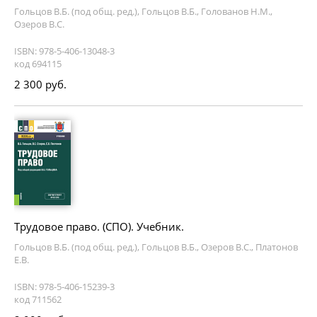
Гольцов В.Б. (под общ. ред.), Гольцов В.Б., Голованов Н.М.,
Озеров В.С.
ISBN: 978-5-406-13048-3
код 694115
2 300 руб.
Трудовое право. (СПО). Учебник.
Гольцов В.Б. (под общ. ред.), Гольцов В.Б., Озеров В.С., Платонов
Е.В.
ISBN: 978-5-406-15239-3
код 711562