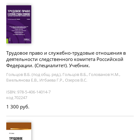
Трудовое право и служебно-трудовые отношения в
деятельности следственного комитета Российской
Федерации. (Специалитет). Учебник.
Гольцов В.Б. (под общ. ред.), Гольцов В.Б., Голованов Н.М.,
Емельянова Е.В., Игбаева Г.Р., Озеров В.С.
ISBN: 978-5-406-14014-7
код 702247
1 300 руб.