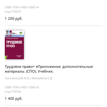
ISBN: 978-5-406-15807-4
код 715073
1 200 руб.
Трудовое право+ еПриложение: дополнительные
материалы. (СПО). Учебник.
Смоленский М.Б., Михайлов С.В.
ISBN: 978-5-406-15065-8
код 710724
1 400 руб.