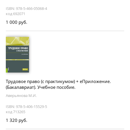
ISBN: 978-5-466-05068-4
код 692071
1 000 руб.
Трудовое право (с практикумом) + еПриложение.
(Бакалавриат). Учебное пособие.
Аверьянова М.И.
ISBN: 978-5-406-15529-5
код 713265
1 320 руб.