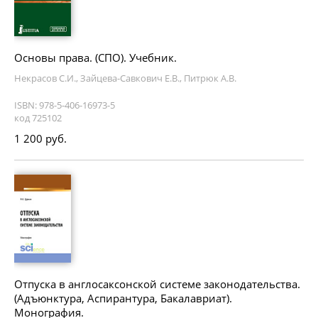
Основы права. (СПО). Учебник.
Некрасов С.И., Зайцева-Савкович Е.В., Питрюк А.В.
ISBN: 978-5-406-16973-5
код 725102
1 200 руб.
Отпуска в англосаксонской системе законодательства.
(Адъюнктура, Аспирантура, Бакалавриат).
Монография.