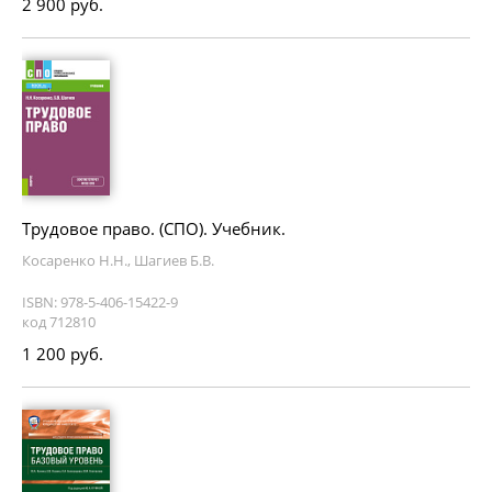
2 900 руб.
Трудовое право. (СПО). Учебник.
Косаренко Н.Н., Шагиев Б.В.
ISBN: 978-5-406-15422-9
код 712810
1 200 руб.