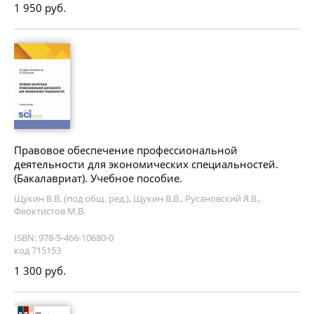
1 950 руб.
Правовое обеспечение профессиональной
деятельности для экономических специальностей.
(Бакалавриат). Учебное пособие.
Щукин В.В. (под общ. ред.), Щукин В.В., Русановский Я.В.,
Феоктистов М.В.
ISBN: 978-5-466-10680-0
код 715153
1 300 руб.