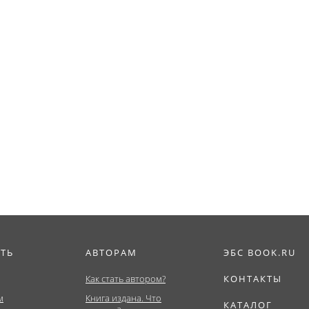
ИТЬ
АВТОРАМ
ЭБС BOOK.RU
Как стать автором?
КОНТАКТЫ
м
Книга издана. Что
КАТАЛОГ