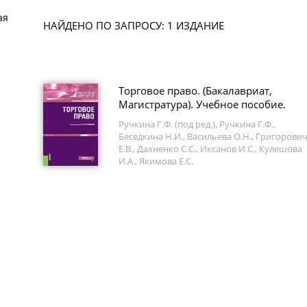
ая
НАЙДЕНО ПО ЗАПРОСУ: 1 ИЗДАНИЕ
Торговое право. (Бакалавриат,
Магистратура). Учебное пособие.
Ручкина Г.Ф. (под ред.), Ручкина Г.Ф.,
Беседкина Н.И., Васильева О.Н., Григорови
Е.В., Дахненко С.С., Иксанов И.С., Кулешова
И.А., Якимова Е.С.