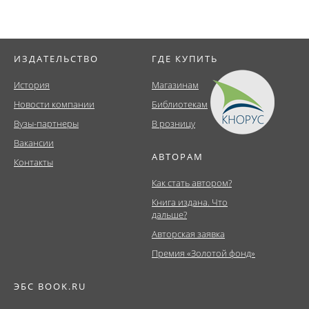
ИЗДАТЕЛЬСТВО
ГДЕ КУПИТЬ
История
Магазинам
Новости компании
Библиотекам
Вузы-партнеры
В розницу
Вакансии
АВТОРАМ
Контакты
Как стать автором?
Книга издана. Что
дальше?
Авторская заявка
Премия «Золотой фонд»
ЭБС BOOK.RU