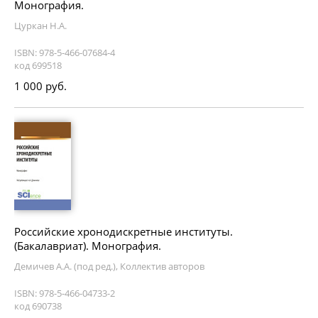
Монография.
Цуркан Н.А.
ISBN: 978-5-466-07684-4
код 699518
1 000 руб.
Российские хронодискретные институты.
(Бакалавриат). Монография.
Демичев А.А. (под ред.), Коллектив авторов
ISBN: 978-5-466-04733-2
код 690738