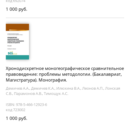
код 692074
1 000 руб.
Хронодискретное моногеографическое сравнительное
правоведение: проблемы методологии. (Бакалавриат,
Магистратура). Монография.
Демичев А.А., Демичев К.А., Илюхина В.А., Леонов А.П., Лонская
С.В., Парамонов А.В., Тимощук А.С.
ISBN: 978-5-466-12923-6
код 723002
1 000 руб.