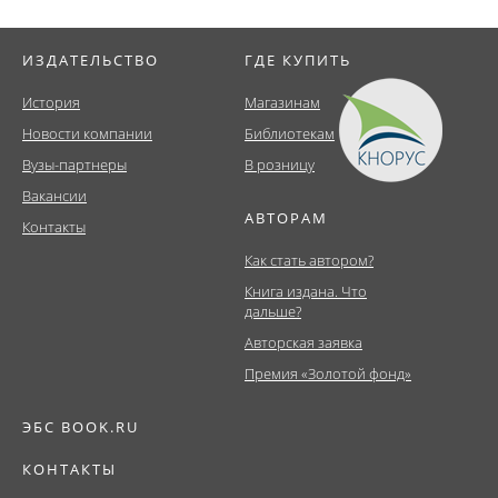
ИЗДАТЕЛЬСТВО
ГДЕ КУПИТЬ
История
Магазинам
Новости компании
Библиотекам
Вузы-партнеры
В розницу
Вакансии
АВТОРАМ
Контакты
Как стать автором?
Книга издана. Что
дальше?
Авторская заявка
Премия «Золотой фонд»
ЭБС BOOK.RU
КОНТАКТЫ