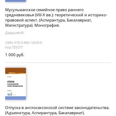
Мусульманское семейное право раннего
средневековья (VIII-X вв.): теоретический и историко-
правовой аспект. (Аспирантура, Бакалавриат,
Магистратура). Монография.
Дадашев М.
ISBN: 978-5-466-13229-8
код 725277
1 000 руб.
Отпуска в англосаксонской системе законодательства.
(Адъюнктура, Аспирантура, Бакалавриат).