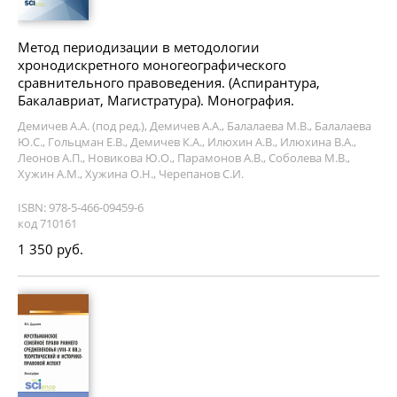
Метод периодизации в методологии
хронодискретного моногеографического
сравнительного правоведения. (Аспирантура,
Бакалавриат, Магистратура). Монография.
Демичев А.А. (под ред.), Демичев А.А., Балалаева М.В., Балалаева
Ю.С., Гольцман Е.В., Демичев К.А., Илюхин А.В., Илюхина В.А.,
Леонов А.П., Новикова Ю.О., Парамонов А.В., Соболева М.В.,
Хужин А.М., Хужина О.Н., Черепанов С.И.
ISBN: 978-5-466-09459-6
код 710161
1 350 руб.