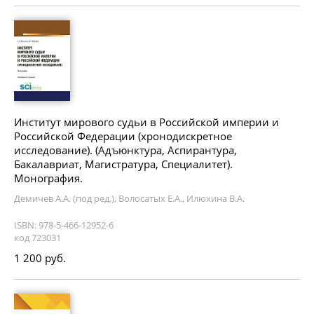
Институт мирового судьи в Российской империи и
Российской Федерации (хронодискретное
исследование). (Адъюнктура, Аспирантура,
Бакалавриат, Магистратура, Специалитет).
Монография.
Демичев А.А. (под ред.), Волосатых Е.А., Илюхина В.А.
ISBN: 978-5-466-12952-6
код 723031
1 200 руб.