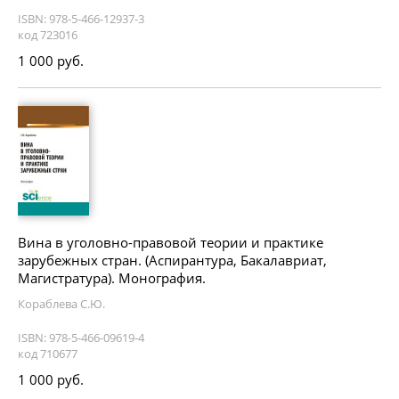
ISBN: 978-5-466-12937-3
код 723016
1 000 руб.
Вина в уголовно-правовой теории и практике
зарубежных стран. (Аспирантура, Бакалавриат,
Магистратура). Монография.
Кораблева С.Ю.
ISBN: 978-5-466-09619-4
код 710677
1 000 руб.