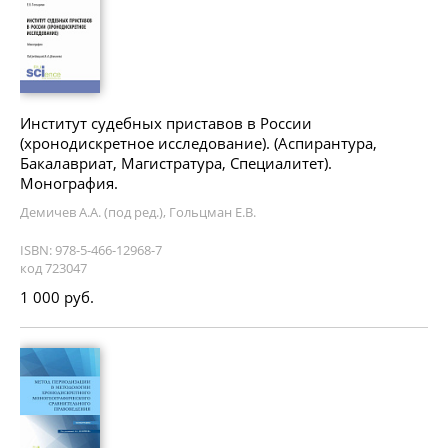
Институт судебных приставов в России
(хронодискретное исследование). (Аспирантура,
Бакалавриат, Магистратура, Специалитет).
Монография.
Демичев А.А. (под ред.), Гольцман Е.В.
ISBN: 978-5-466-12968-7
код 723047
1 000 руб.