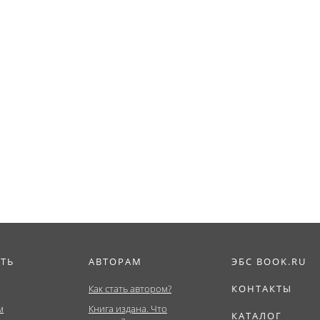
ИТЬ
АВТОРАМ
ЭБС BOOK.RU
Как стать автором?
КОНТАКТЫ
м
Книга издана. Что
КАТАЛОГ