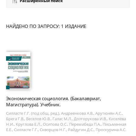
Расширенный поиск
НАЙДЕНО ПО ЗАПРОСУ: 1 ИЗДАНИЕ
Экономическая социология. (Бакалавриат,
Магистратура). Учебник.
Силласте Г.Г. (под общ. ред.), Андреенкова А.В., Арутюнян А.С.,
Брега Г.В., Веселов Ю.В., Галас М.Л., Долгорукова И.В., Киселёва
Н.И., Круглова Е.Л., Осипова О.С., Перемибеда П.А., Письменная
Е.Е., Силласте Г.Г., Скворцов Н.Г., Райдугин Д.С., Проскурина А.С.