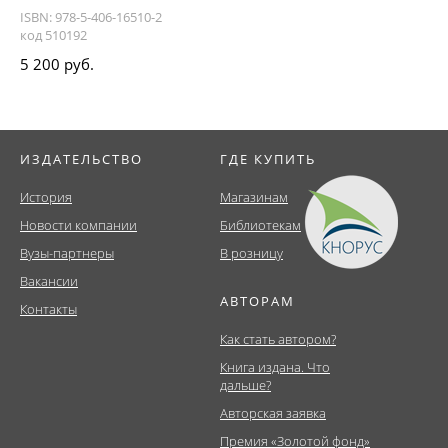
ISBN: 978-5-406-16510-2
код 510192
5 200 руб.
ИЗДАТЕЛЬСТВО
ГДЕ КУПИТЬ
История
Магазинам
Новости компании
Библиотекам
Вузы-партнеры
В розницу
Вакансии
АВТОРАМ
Контакты
Как стать автором?
Книга издана. Что
дальше?
Авторская заявка
Премия «Золотой фонд»