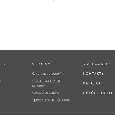
ИТЬ
АВТОРАМ
ЭБС BOOK.RU
Как стать автором?
КОНТАКТЫ
м
Книга издана. Что
КАТАЛОГ
дальше?
Авторская заявка
ПРАЙС-ЛИСТЫ
Премия «Золотой фонд»