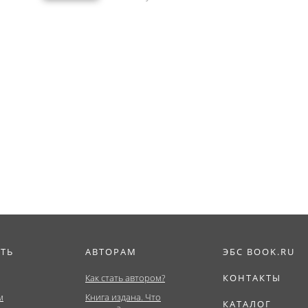
ИТЬ
АВТОРАМ
ЭБС BOOK.RU
Как стать автором?
КОНТАКТЫ
м
Книга издана. Что
КАТАЛОГ