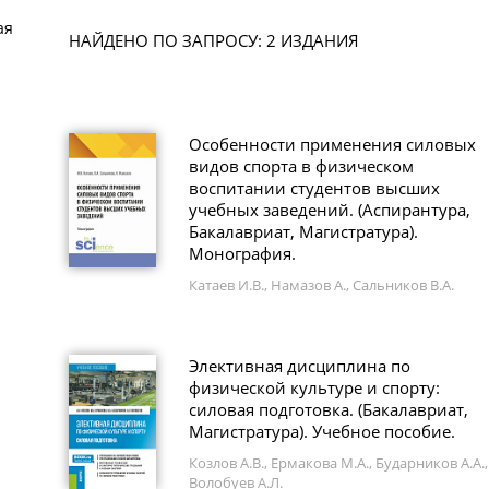
ая
НАЙДЕНО ПО ЗАПРОСУ: 2 ИЗДАНИЯ
Особенности применения силовых
видов спорта в физическом
воспитании студентов высших
учебных заведений. (Аспирантура,
Бакалавриат, Магистратура).
Монография.
Катаев И.В., Намазов А., Сальников В.А.
Элективная дисциплина по
физической культуре и спорту:
силовая подготовка. (Бакалавриат,
Магистратура). Учебное пособие.
Козлов А.В., Ермакова М.А., Бударников А.А.,
Волобуев А.Л.