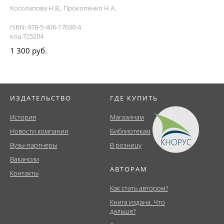
Косолапова Н.В., Прокопенко Н.А.
ISBN: 978-5-406-17030-4
код 725204
1 300 руб.
ИЗДАТЕЛЬСТВО
ГДЕ КУПИТЬ
История
Магазинам
Новости компании
Библиотекам
Вузы-партнеры
В розницу
Вакансии
АВТОРАМ
Контакты
Как стать автором?
Книга издана. Что
дальше?