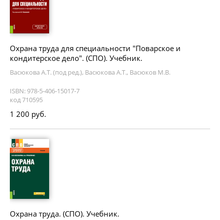
Охрана труда для специальности "Поварское и
кондитерское дело". (СПО). Учебник.
Васюкова А.Т. (под ред.), Васюкова А.Т., Васюков М.В.
ISBN: 978-5-406-15017-7
код 710595
1 200 руб.
Охрана труда. (СПО). Учебник.