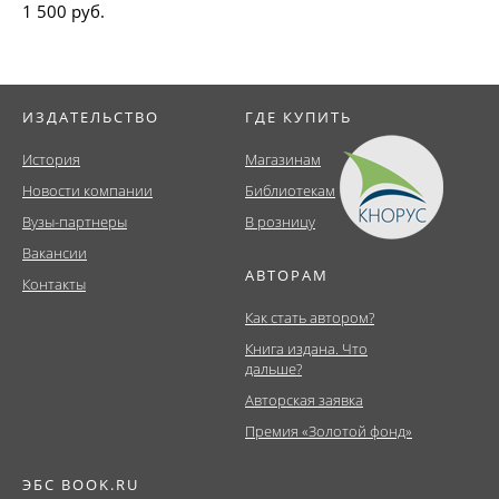
1 500 руб.
ИЗДАТЕЛЬСТВО
ГДЕ КУПИТЬ
История
Магазинам
Новости компании
Библиотекам
Вузы-партнеры
В розницу
Вакансии
АВТОРАМ
Контакты
Как стать автором?
Книга издана. Что
дальше?
Авторская заявка
Премия «Золотой фонд»
ЭБС BOOK.RU