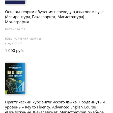
Основы теории обучения переводу в языковом вузе.
(Аспирантура, Бакалавриат, Магистратура).
Монография.
Ротанова О.Н.
ISBN: 978-5-466-10064-8
код 712537
1 000 руб.
Практический курс английского языка. Продвинутый
уровень = Key to Fluency. Advanced English Course +
еПриложение. (Бакалавриат, Магистратура). Учебное