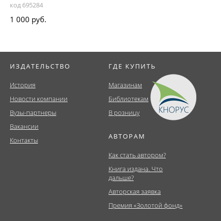
код 695284
1 000 руб.
ИЗДАТЕЛЬСТВО
ГДЕ КУПИТЬ
История
Магазинам
Новости компании
Библиотекам
Вузы-партнеры
В розницу
Вакансии
АВТОРАМ
Контакты
Как стать автором?
Книга издана. Что
дальше?
Авторская заявка
Премия «Золотой фонд»