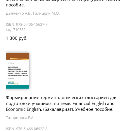
пособие.
Дьяченко А.В., Галицкий М.О.
ISBN: 978-5-406-15637-7
код 710582
1 300 руб.
Формирование терминологических глоссариев для
подготовки учащихся по теме: Financial English and
Economic English. (Бакалавриат). Учебное пособие.
Татаринова Е.А.
ISBN: 978-5-466-06922-8