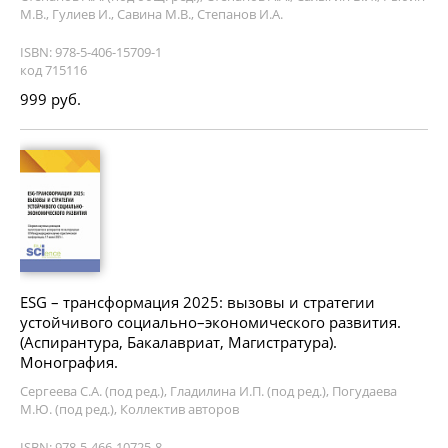
М.В., Гулиев И., Савина М.В., Степанов И.А.
ISBN: 978-5-406-15709-1
код 715116
999 руб.
ESG – трансформация 2025: вызовы и стратегии
устойчивого социально–экономического развития.
(Аспирантура, Бакалавриат, Магистратура).
Монография.
Сергеева С.А. (под ред.), Гладилина И.П. (под ред.), Погудаева
М.Ю. (под ред.), Коллектив авторов
ISBN: 978-5-466-10725-8