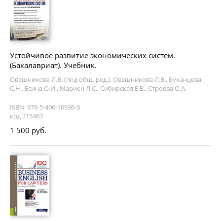
Устойчивое развитие экономических систем.
(Бакалавриат). Учебник.
Овешникова Л.В. (под общ. ред.), Овешникова Л.В., Буханцева
С.Н., Есина О.И., Мариен Л.С., Сибирская Е.В., Строева О.А.
ISBN: 978-5-406-16936-0
код 715467
1 500 руб.