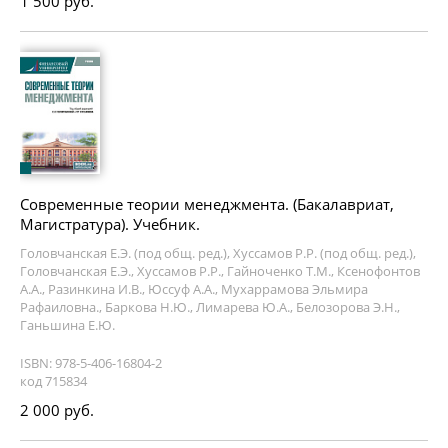
1 500 руб.
Современные теории менеджмента. (Бакалавриат,
Магистратура). Учебник.
Головчанская Е.Э. (под общ. ред.), Хуссамов Р.Р. (под общ. ред.),
Головчанская Е.Э., Хуссамов Р.Р., Гайноченко Т.М., Ксенофонтов
А.А., Разинкина И.В., Юссуф А.А., Мухаррамова Эльмира
Рафаиловна., Баркова Н.Ю., Лимарева Ю.А., Белозорова Э.Н.,
Ганьшина Е.Ю.
ISBN: 978-5-406-16804-2
код 715834
2 000 руб.