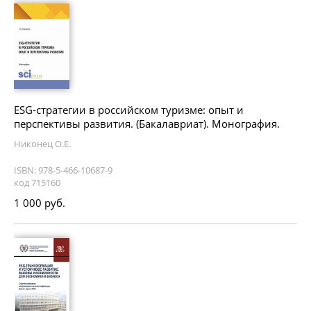
ESG-стратегии в российском туризме: опыт и
перспективы развития. (Бакалавриат). Монография.
Никонец О.Е.
ISBN: 978-5-466-10687-9
код 715160
1 000 руб.