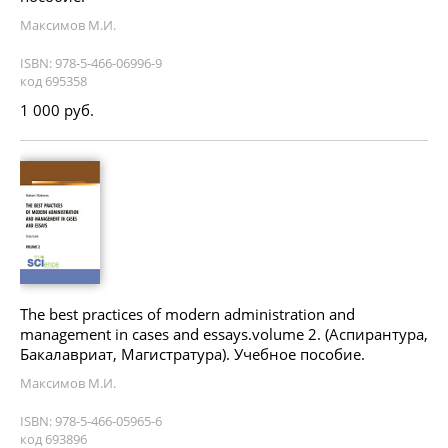
Максимов М.И.
ISBN: 978-5-466-06996-9
код 695358
1 000 руб.
The best practices of modern administration and
management in cases and essays.volume 2. (Аспирантура,
Бакалавриат, Магистратура). Учебное пособие.
Максимов М.И.
ISBN: 978-5-466-05965-6
код 693896