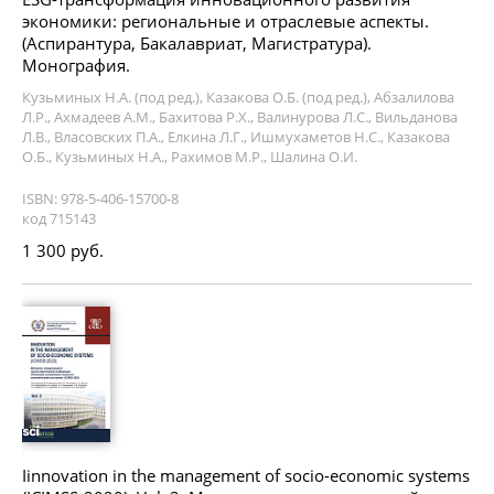
экономики: региональные и отраслевые аспекты.
(Аспирантура, Бакалавриат, Магистратура).
Монография.
Кузьминых Н.А. (под ред.), Казакова О.Б. (под ред.), Абзалилова
Л.Р., Ахмадеев А.М., Бахитова Р.Х., Валинурова Л.С., Вильданова
Л.В., Власовских П.А., Елкина Л.Г., Ишмухаметов Н.С., Казакова
О.Б., Кузьминых Н.А., Рахимов М.Р., Шалина О.И.
ISBN: 978-5-406-15700-8
код 715143
1 300 руб.
Iinnovation in the management of socio-economic systems