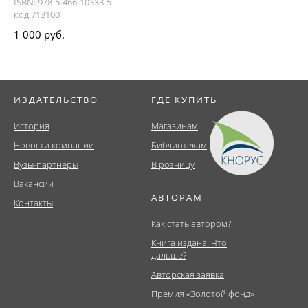
ISBN: 978-5-466-10333-5
код 713100
1 000 руб.
ИЗДАТЕЛЬСТВО
ГДЕ КУПИТЬ
История
Магазинам
Новости компании
Библиотекам
Вузы-партнеры
В розницу
Вакансии
АВТОРАМ
Контакты
Как стать автором?
Книга издана. Что
дальше?
Авторская заявка
Премия «Золотой фонд»