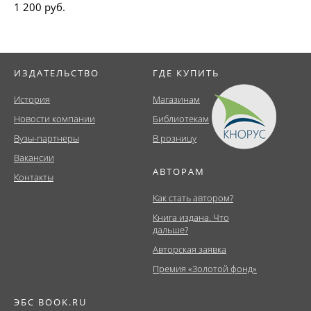
1 200 руб.
ИЗДАТЕЛЬСТВО
ГДЕ КУПИТЬ
История
Магазинам
Новости компании
Библиотекам
Вузы-партнеры
В розницу
Вакансии
АВТОРАМ
Контакты
Как стать автором?
Книга издана. Что
дальше?
Авторская заявка
Премия «Золотой фонд»
ЭБС BOOK.RU