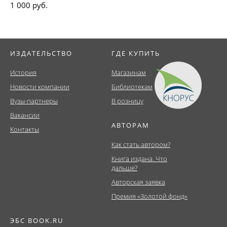
1 000 руб.
ИЗДАТЕЛЬСТВО
ГДЕ КУПИТЬ
История
Магазинам
Новости компании
Библиотекам
Вузы-партнеры
В розницу
Вакансии
АВТОРАМ
Контакты
Как стать автором?
Книга издана. Что
дальше?
Авторская заявка
Премия «Золотой фонд»
ЭБС BOOK.RU