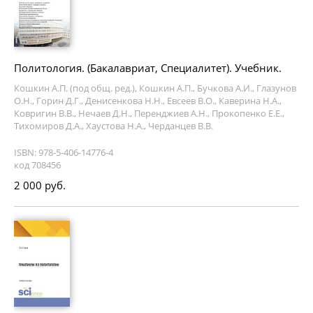
Политология. (Бакалавриат, Специалитет). Учебник.
Кошкин А.П. (под общ. ред.), Кошкин А.П., Бучкова А.И., Глазунов
О.Н., Горин Д.Г., Денисенкова Н.Н., Евсеев В.О., Каверина Н.А.,
Ковригин В.В., Нечаев Д.Н., Перенджиев А.Н., Прокопенко Е.Е.,
Тихомиров Д.А., Хаустова Н.А., Черданцев В.В.
ISBN: 978-5-406-14776-4
код 708456
2 000 руб.