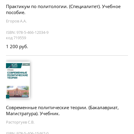
Практикум по политологии. (Специалитет). Учебное
пособие.
Егоров А.А.
ISBN: 978-5-466-12034-9
код 719559
1 200 руб.
Современные политические теории. (Бакалавриат,
Магистратура). Учебник.
Расторгуев С.В.
ISBN: 978-5-406-15467-0