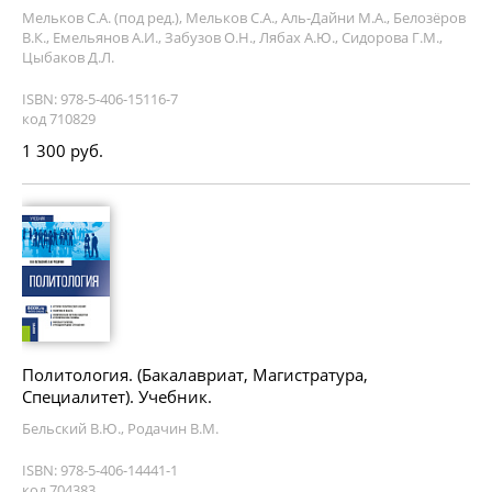
Мельков С.А. (под ред.), Мельков С.А., Аль-Дайни М.А., Белозёров
В.К., Емельянов А.И., Забузов О.Н., Лябах А.Ю., Сидорова Г.М.,
Цыбаков Д.Л.
ISBN: 978-5-406-15116-7
код 710829
1 300 руб.
Политология. (Бакалавриат, Магистратура,
Специалитет). Учебник.
Бельский В.Ю., Родачин В.М.
ISBN: 978-5-406-14441-1
код 704383