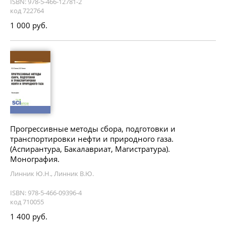
ISBN: 978-5-466-12781-2
код 722764
1 000 руб.
Прогрессивные методы сбора, подготовки и
транспортировки нефти и природного газа.
(Аспирантура, Бакалавриат, Магистратура).
Монография.
Линник Ю.Н., Линник В.Ю.
ISBN: 978-5-466-09396-4
код 710055
1 400 руб.