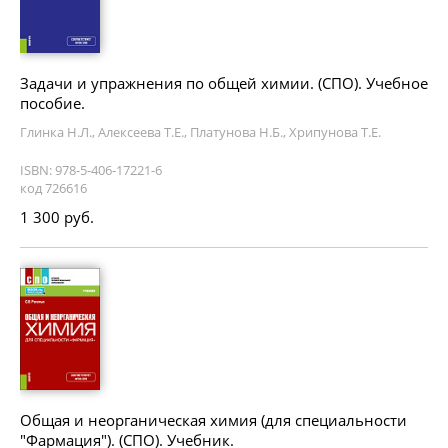
Задачи и упражнения по общей химии. (СПО). Учебное
пособие.
Глинка Н.Л., Алексеева Т.Е., Платунова Н.Б., Хрипунова Т.Е.
ISBN: 978-5-406-17221-6
код 726616
1 300 руб.
Общая и неорганическая химия (для специальности
"Фармация"). (СПО). Учебник.