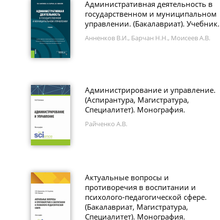
Административная деятельность в
государственном и муниципальном
управлении. (Бакалавриат). Учебник.
Анненков В.И., Барчан Н.Н., Моисеев А.В.
Администрирование и управление.
(Аспирантура, Магистратура,
Специалитет). Монография.
Райченко А.В.
Актуальные вопросы и
противоречия в воспитании и
психолого-педагогической сфере.
(Бакалавриат, Магистратура,
Специалитет). Монография.