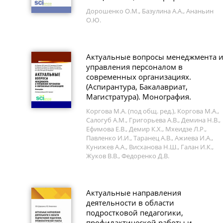
Дорошенко О.М., Базулина А.А., Ананьин
О.Ю.
Актуальные вопросы менеджмента 
управления персоналом в
современных организациях.
(Аспирантура, Бакалавриат,
Магистратура). Монография.
Коргова М.А. (под общ. ред.), Коргова М.А.,
Салогуб А.М., Григорьева А.В., Демина Н.В.,
Ефимова Е.В., Демир К.Х., Мхеидзе Л.Р.,
Павленко И.И., Таранец А.В., Ажиева И.А.,
Кунижев А.А., Висханова Н.Ш., Галан И.К.,
Жуков В.В., Федоренко Д.В.
Актуальные направления
деятельности в области
подростковой педагогики,
профилактической работы и