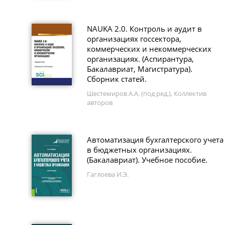
NAUKA 2.0. Контроль и аудит в
организациях госсектора,
коммерческих и некоммерческих
организациях. (Аспирантура,
Бакалавриат, Магистратура).
Сборник статей.
Шестемиров А.А. (под ред.), Коллектив
авторов
Автоматизация бухгалтерского учета
в бюджетных организациях.
(Бакалавриат). Учебное пособие.
Гаглоева И.Э.