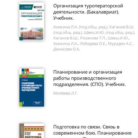
Организация туроператорской
деятельности. (Бакалавриат).
Учебник.
Аникина Л.А. (под общ. ред.), Каганов В.Ш.
(под общ. ред.), Швец И.Ю. (под общ. ред.),
Каганов В.Ш., Розанова Т.П., Швец И.Ю.,
Аникина Л.А., Лебедева О.Е., Мурадян А.С.,
Денисова О.А.
Планирование и организация
работы производственного
подразделения. (СПО). Учебник.
Миляева Л.Г.
Подготовка по связи. Связь в
современном бою. Планирование