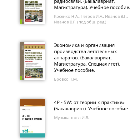
радиосвязи. (Бакалавриат,
Магистратура). Учебное пособие.
Косенко Н.А., Петров И.А., Иванов В.Г.,
Иванов В.Г. (под общ. ред.)
Экономика и организация
производства летательных
аппаратов. (Бакалавриат,
Магистратура, Специалитет).
Учебное пособие.
Бровко П.М.
4P - 5W: от теории к практике».
(Бакалавриат). Учебное пособие.
Музыкантова И.В.