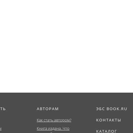
ИТЬ
АВТОРАМ
ЭБС BOOK.RU
Как стать автором?
КОНТАКТЫ
м
Книга издана. Что
КАТАЛОГ