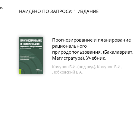
ая
НАЙДЕНО ПО ЗАПРОСУ: 1 ИЗДАНИЕ
Прогнозирование и планирование
рационального
природопользования. (Бакалавриат,
Магистратура). Учебник.
Кочуров Б.И. (под ред.), Кочуров Б.И.,
Лобковский В.А.