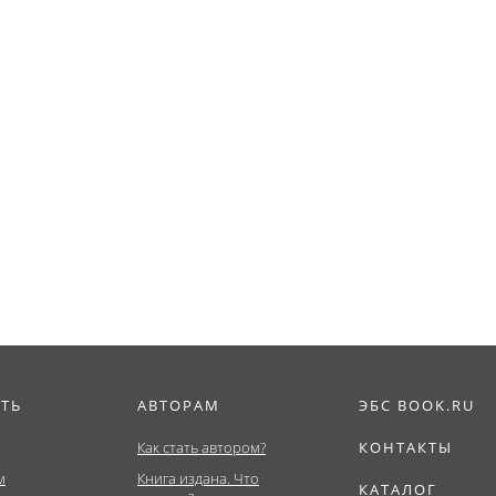
ИТЬ
АВТОРАМ
ЭБС BOOK.RU
Как стать автором?
КОНТАКТЫ
м
Книга издана. Что
КАТАЛОГ