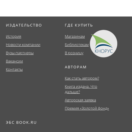
ИЗДАТЕЛЬСТВО
ГДЕ КУПИТЬ
История
Магазинам
Новости компании
Библиотекам
Вузы-партнеры
В розницу
Вакансии
АВТОРАМ
Контакты
Как стать автором?
Книга издана. Что
дальше?
Авторская заявка
Премия «Золотой фонд»
ЭБС BOOK.RU