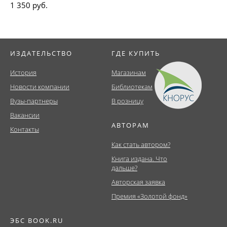
1 350 руб.
ИЗДАТЕЛЬСТВО
ГДЕ КУПИТЬ
История
Магазинам
Новости компании
Библиотекам
Вузы-партнеры
В розницу
Вакансии
АВТОРАМ
Контакты
Как стать автором?
Книга издана. Что
дальше?
Авторская заявка
Премия «Золотой фонд»
ЭБС BOOK.RU