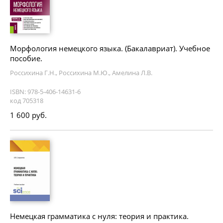
Морфология немецкого языка. (Бакалавриат). Учебное
пособие.
Россихина Г.Н., Россихина М.Ю., Амелина Л.В.
ISBN: 978-5-406-14631-6
код 705318
1 600 руб.
Немецкая грамматика с нуля: теория и практика.