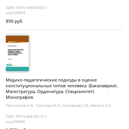
ISBN: 978-5-4365-8365-5
код 633954
890 руб.
Медико-педагогические подходы в оценке
конституциональных типов человека. (Бакалавриат,
Магистратура, Ординатура, Специалитет).
Монография.
Прокопьев Н.Я., Гуртовая М.Н., Соловьева С.В., Августа Е.Н.
ISBN: 978-5-466-06119-2
код 694050