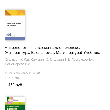
Антропология – система наук о человеке.
(Аспирантура, Бакалавриат, Магистратура). Учебник.
Столяренко Л.Д., Самыгин С.И., Шалин В.В., Пестриков Е.А.,
Пономарева И.А.
ISBN: 978-5-466-11373-0
код 717669
1 450 руб.