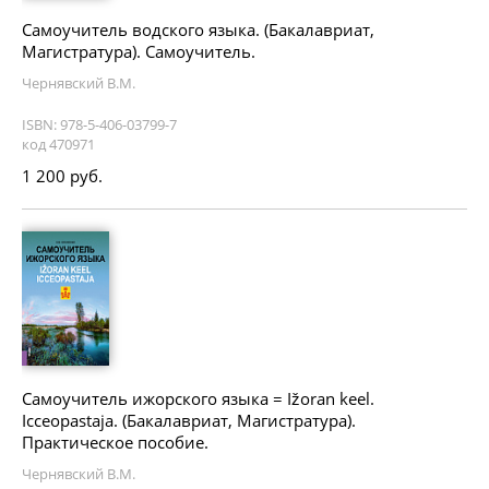
Самоучитель водского языка. (Бакалавриат,
Магистратура). Самоучитель.
Чернявский В.М.
ISBN: 978-5-406-03799-7
код 470971
1 200 руб.
Самоучитель ижорского языка = Ižoran keel.
Icceopastaja. (Бакалавриат, Магистратура).
Практическое пособие.
Чернявский В.М.