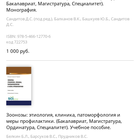
Бакалавриат, Магистратура, Специалитет).
Монография.
Сандитов Д.С. (под ред.), Балханов В.К., Башкуев Ю.Б., Сандитов
Д.С.
ISBN: 978-5-466-12770-6
код 722753
1 000 руб.
Зоонозы: этиология, клиника, патоморфология и
меры профилактики. (Бакалавриат, Магистратура,
Ординатура, Специалитет). Учебное пособие.
Белкин Б.Л., Барсуков В.С., Прудников В.С.