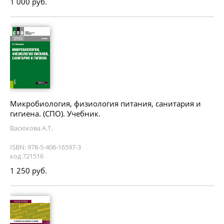
1 000 руб.
Микробиология, физиология питания, санитария и
гигиена. (СПО). Учебник.
Васюкова А.Т.
ISBN: 978-5-406-16597-3
код 721516
1 250 руб.