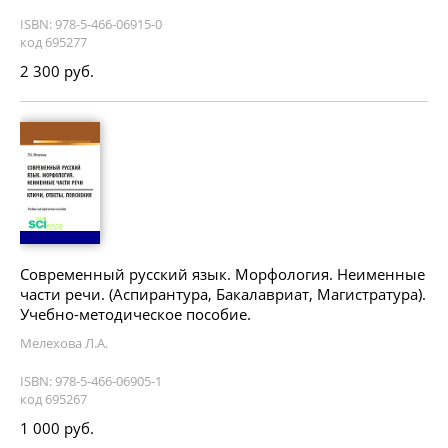
ISBN: 978-5-466-06915-0
код 695277
2 300 руб.
Современный русский язык. Морфология. Неименные
части речи. (Аспирантура, Бакалавриат, Магистратура).
Учебно-методическое пособие.
Мелехова Л.А.
ISBN: 978-5-466-06905-1
код 695267
1 000 руб.