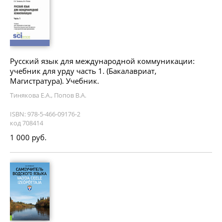
Русский язык для международной коммуникации:
учебник для урду часть 1. (Бакалавриат,
Магистратура). Учебник.
Тинякова Е.А., Попов В.А.
ISBN: 978-5-466-09176-2
код 708414
1 000 руб.