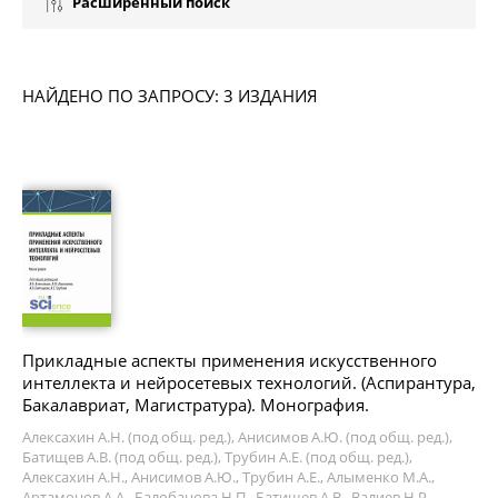
Расширенный поиск
НАЙДЕНО ПО ЗАПРОСУ: 3 ИЗДАНИЯ
Прикладные аспекты применения искусственного
интеллекта и нейросетевых технологий. (Аспирантура,
Бакалавриат, Магистратура). Монография.
Алексахин А.Н. (под общ. ред.), Анисимов А.Ю. (под общ. ред.),
Батищев А.В. (под общ. ред.), Трубин А.Е. (под общ. ред.),
Алексахин А.Н., Анисимов А.Ю., Трубин А.Е., Алыменко М.А.,
Артамонов А.А., Балобанова Н.П., Батищев А.В., Валиев Н.Р.,