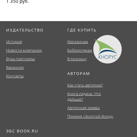
1 350 руб.
ИЗДАТЕЛЬСТВО
ГДЕ КУПИТЬ
История
Магазинам
Новости компании
Библиотекам
Вузы-партнеры
В розницу
Вакансии
АВТОРАМ
Контакты
Как стать автором?
Книга издана. Что
дальше?
Авторская заявка
Премия «Золотой фонд»
ЭБС BOOK.RU