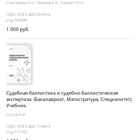
Снегирева Н.С., Валиев Х.Х., Карнет Ю.Н.
ISBN: 978-5-466-09193-9
код 708489
1 000 руб.
Судебная баллистика и судебно-баллистическая
экспертиза. (Бакалавриат, Магистратура, Специалитет).
Учебник.
Сотов А.И.
ISBN: 978-5-466-11440-9
код 717765