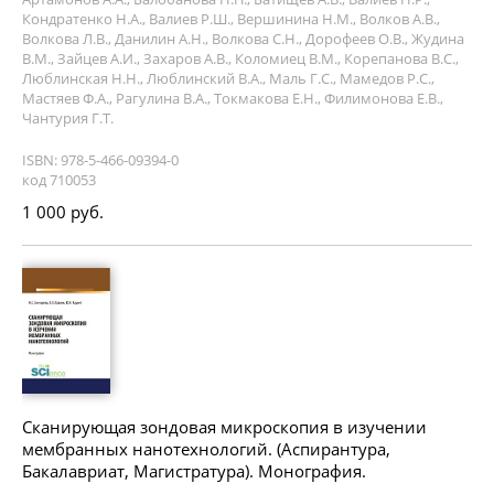
Кондратенко Н.А., Валиев Р.Ш., Вершинина Н.М., Волков А.В.,
Волкова Л.В., Данилин А.Н., Волкова С.Н., Дорофеев О.В., Жудина
В.М., Зайцев А.И., Захаров А.В., Коломиец В.М., Корепанова В.С.,
Люблинская Н.Н., Люблинский В.А., Маль Г.С., Мамедов Р.С.,
Мастяев Ф.А., Рагулина В.А., Токмакова Е.Н., Филимонова Е.В.,
Чантурия Г.Т.
ISBN: 978-5-466-09394-0
код 710053
1 000 руб.
Сканирующая зондовая микроскопия в изучении
мембранных нанотехнологий. (Аспирантура,
Бакалавриат, Магистратура). Монография.