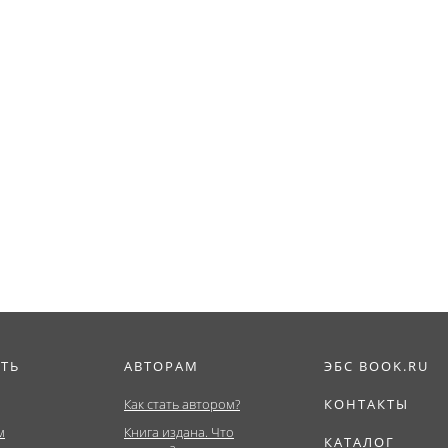
ИТЬ
АВТОРАМ
ЭБС BOOK.RU
Как стать автором?
КОНТАКТЫ
м
Книга издана. Что
КАТАЛОГ