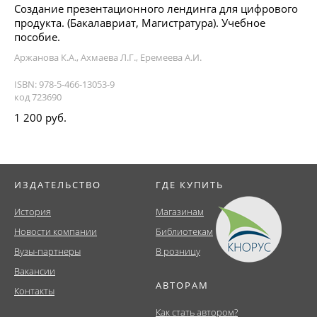
Создание презентационного лендинга для цифрового
продукта. (Бакалавриат, Магистратура). Учебное
пособие.
Аржанова К.А., Ахмаева Л.Г., Еремеева А.И.
ISBN: 978-5-466-13053-9
код 723690
1 200 руб.
ИЗДАТЕЛЬСТВО
ГДЕ КУПИТЬ
История
Магазинам
Новости компании
Библиотекам
Вузы-партнеры
В розницу
Вакансии
АВТОРАМ
Контакты
Как стать автором?