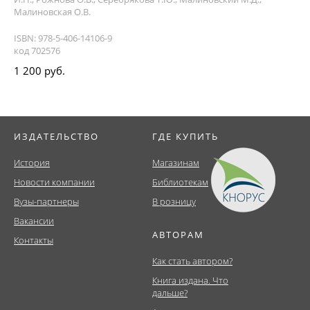
Малиновская О.В.
ISBN: 978-5-406-14106-9
код 702576
1 200 руб.
ИЗДАТЕЛЬСТВО
ГДЕ КУПИТЬ
История
Магазинам
Новости компании
Библиотекам
Вузы-партнеры
В розницу
Вакансии
АВТОРАМ
Контакты
Как стать автором?
Книга издана. Что
дальше?