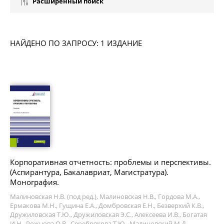
Расширенный поиск
НАЙДЕНО ПО ЗАПРОСУ: 1 ИЗДАНИЕ
Корпоративная отчетность: проблемы и перспективы.
(Аспирантура, Бакалавриат, Магистратура).
Монография.
Малиновская Н.В. (под ред.), Малиновская Н.В., Гордова М.А.,
Ермакова М.Н., Гущина Е.А., Домбровская Е.Н., Безверхий К.В.,
Дружиловская Т.Ю., Дружиловская Э.С., Алексеева И.В., Богатая
И.Н., Рожнова О.В., Серебрякова Т.Ю., Малиновский М.Д.,