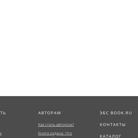
ИТЬ
АВТОРАМ
ЭБС BOOK.RU
Как стать автором?
КОНТАКТЫ
м
Книга издана. Что
КАТАЛОГ