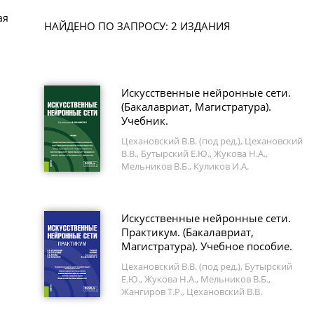
ая
НАЙДЕНО ПО ЗАПРОСУ: 2 ИЗДАНИЯ
Искусственные нейронные сети.
(Бакалавриат, Магистратура).
Учебник.
Цехановский В.В. (под ред.), Цехановский
В.В., Бутырский Е.Ю., Жукова Н.А.,
Мельников В.Б., Куликов И.А.
Искусственные нейронные сети.
Практикум. (Бакалавриат,
Магистратура). Учебное пособие.
Цехановский В.В. (под ред.), Бутырский
Е.Ю., Жукова Н.А., Мельников В.Б.,
Жангиров Т.Р., Цехановский В.В.